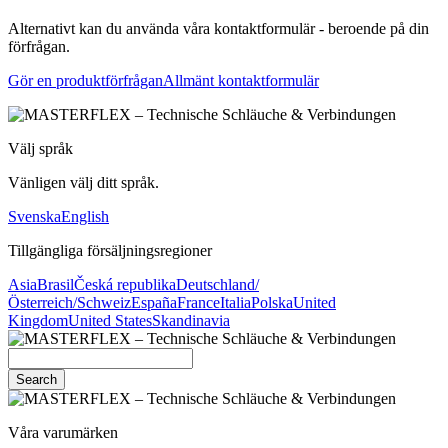
Alternativt kan du använda våra kontaktformulär - beroende på din
förfrågan.
Gör en produktförfrågan
Allmänt kontaktformulär
Välj språk
Vänligen välj ditt språk.
Svenska
English
Tillgängliga försäljningsregioner
Asia
Brasil
Česká republika
Deutschland/
Österreich/Schweiz
España
France
Italia
Polska
United
Kingdom
United States
Skandinavia
Search
Våra varumärken