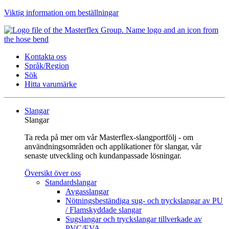
Viktig information om beställningar
Kontakta oss
Språk/Region
Sök
Hitta varumärke
Slangar
Slangar
Ta reda på mer om vår Masterflex-slangportfölj - om
användningsområden och applikationer för slangar, vår
senaste utveckling och kundanpassade lösningar.
Översikt över oss
Standardslangar
Avgasslangar
Nötningsbeständiga sug- och tryckslangar av PU
/ Flamskyddade slangar
Sugslangar och tryckslangar tillverkade av
PVC/EVA