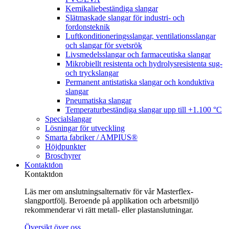
Kemikaliebeständiga slangar
Slätmaskade slangar för industri- och
fordonsteknik
Luftkonditioneringsslangar, ventilationsslangar
och slangar för svetsrök
Livsmedelsslangar och farmaceutiska slangar
Mikrobiellt resistenta och hydrolysresistenta sug-
och tryckslangar
Permanent antistatiska slangar och konduktiva
slangar
Pneumatiska slangar
Temperaturbeständiga slangar upp till +1.100 °C
Specialslangar
Lösningar för utveckling
Smarta fabriker / AMPIUS®
Höjdpunkter
Broschyrer
Kontaktdon
Kontaktdon
Läs mer om anslutningsalternativ för vår Masterflex-
slangportfölj. Beroende på applikation och arbetsmiljö
rekommenderar vi rätt metall- eller plastanslutningar.
Översikt över oss