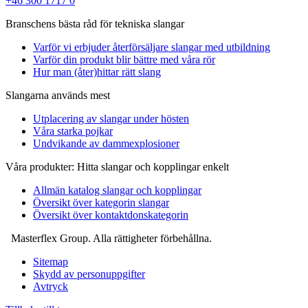
+46 300 1717 0
Branschens bästa råd för tekniska slangar
Varför vi erbjuder återförsäljare slangar med utbildning
Varför din produkt blir bättre med våra rör
Hur man (åter)hittar rätt slang
Slangarna används mest
Utplacering av slangar under hösten
Våra starka pojkar
Undvikande av dammexplosioner
Våra produkter: Hitta slangar och kopplingar enkelt
Allmän katalog slangar och kopplingar
Översikt över kategorin slangar
Översikt över kontaktdonskategorin
Masterflex Group. Alla rättigheter förbehållna.
Sitemap
Skydd av personuppgifter
Avtryck