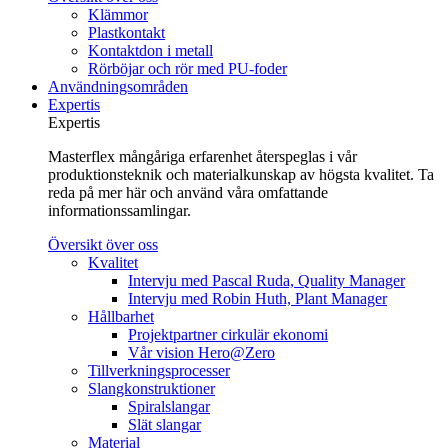
Klämmor
Plastkontakt
Kontaktdon i metall
Rörböjar och rör med PU-foder
Användningsområden
Expertis
Expertis
Masterflex mångåriga erfarenhet återspeglas i vår
produktionsteknik och materialkunskap av högsta kvalitet. Ta
reda på mer här och använd våra omfattande
informationssamlingar.
Översikt över oss
Kvalitet
Intervju med Pascal Ruda, Quality Manager
Intervju med Robin Huth, Plant Manager
Hållbarhet
Projektpartner cirkulär ekonomi
Vår vision Hero@Zero
Tillverkningsprocesser
Slangkonstruktioner
Spiralslangar
Slät slangar
Material