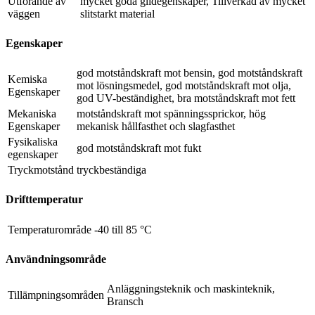
Utförande av
mycket goda glidegenskaper, Tillverkad av mycket
väggen
slitstarkt material
Egenskaper
god motståndskraft mot bensin, god motståndskraft
Kemiska
mot lösningsmedel, god motståndskraft mot olja,
Egenskaper
god UV-beständighet, bra motståndskraft mot fett
Mekaniska
motståndskraft mot spänningssprickor, hög
Egenskaper
mekanisk hållfasthet och slagfasthet
Fysikaliska
god motståndskraft mot fukt
egenskaper
Tryckmotstånd
tryckbeständiga
Drifttemperatur
Temperaturområde
-40 till 85 °C
Användningsområde
Anläggningsteknik och maskinteknik,
Tillämpningsområden
Bransch