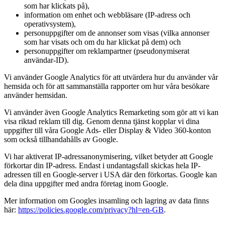
som har klickats på),
information om enhet och webbläsare (IP-adress och
operativsystem),
personuppgifter om de annonser som visas (vilka annonser
som har visats och om du har klickat på dem) och
personuppgifter om reklampartner (pseudonymiserat
användar-ID).
Vi använder Google Analytics för att utvärdera hur du använder vår
hemsida och för att sammanställa rapporter om hur våra besökare
använder hemsidan.
Vi använder även Google Analytics Remarketing som gör att vi kan
visa riktad reklam till dig. Genom denna tjänst kopplar vi dina
uppgifter till våra Google Ads- eller Display & Video 360-konton
som också tillhandahålls av Google.
Vi har aktiverat IP-adressanonymisering, vilket betyder att Google
förkortar din IP-adress. Endast i undantagsfall skickas hela IP-
adressen till en Google-server i USA där den förkortas. Google kan
dela dina uppgifter med andra företag inom Google.
Mer information om Googles insamling och lagring av data finns
här:
https://policies.google.com/privacy?hl=en-GB
.