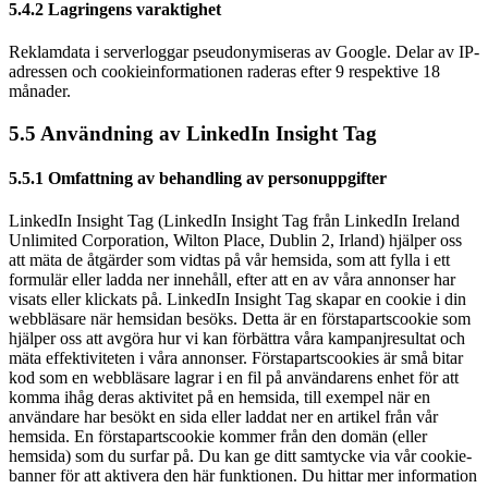
5.4.2 Lagringens varaktighet
Reklamdata i serverloggar pseudonymiseras av Google. Delar av IP-
adressen och cookie­informationen raderas efter 9 respektive 18
månader.
5.5 Användning av LinkedIn Insight Tag
5.5.1 Omfattning av behandling av personuppgifter
LinkedIn Insight Tag (LinkedIn Insight Tag från LinkedIn Ireland
Unlimited Corporation, Wilton Place, Dublin 2, Irland) hjälper oss
att mäta de åtgärder som vidtas på vår hemsida, som att fylla i ett
formulär eller ladda ner innehåll, efter att en av våra annonser har
visats eller klickats på. LinkedIn Insight Tag skapar en cookie i din
webbläsare när hemsidan besöks. Detta är en förstapartscookie som
hjälper oss att avgöra hur vi kan förbättra våra kampanjresultat och
mäta effektiviteten i våra annonser. Förstapartscookies är små bitar
kod som en webbläsare lagrar i en fil på användarens enhet för att
komma ihåg deras aktivitet på en hemsida, till exempel när en
användare har besökt en sida eller laddat ner en artikel från vår
hemsida. En förstapartscookie kommer från den domän (eller
hemsida) som du surfar på. Du kan ge ditt samtycke via vår cookie-
banner för att aktivera den här funktionen. Du hittar mer information