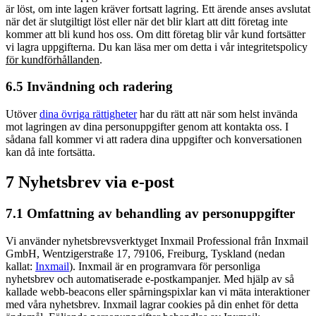
är löst, om inte lagen kräver fortsatt lagring. Ett ärende anses avslutat
när det är slutgiltigt löst eller när det blir klart att ditt företag inte
kommer att bli kund hos oss. Om ditt företag blir vår kund fortsätter
vi lagra uppgifterna. Du kan läsa mer om detta i vår integritetspolicy
för kundförhållanden
.
6.5 Invändning och radering
Utöver
dina övriga rättigheter
har du rätt att när som helst invända
mot lagringen av dina personuppgifter genom att kontakta oss. I
sådana fall kommer vi att radera dina uppgifter och konversationen
kan då inte fortsätta.
7 Nyhetsbrev via e-post
7.1 Omfattning av behandling av personuppgifter
Vi använder nyhetsbrevsverktyget Inxmail Professional från Inxmail
GmbH, Wentzigerstraße 17, 79106, Freiburg, Tyskland (nedan
kallat:
Inxmail
). Inxmail är en programvara för personliga
nyhetsbrev och automatiserade e-postkampanjer. Med hjälp av så
kallade webb-beacons eller spårningspixlar kan vi mäta interaktioner
med våra nyhetsbrev. Inxmail lagrar cookies på din enhet för detta