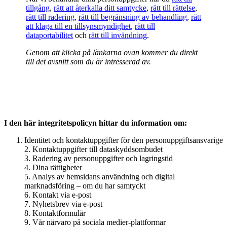
tillgång
,
rätt att återkalla ditt samtycke
,
rätt till rättelse
,
rätt till radering
,
rätt till begränsning av behandling
,
rätt
att klaga till en tillsynsmyndighet
,
rätt till
dataportabilitet
och
rätt till invändning
.
Genom att klicka på länkarna ovan kommer du direkt
till det avsnitt som du är intresserad av.
I den här integritetspolicyn hittar du information om:
Identitet och kontaktuppgifter för den personuppgiftsansvarige
2. Kontaktuppgifter till dataskyddsombudet
3. Radering av personuppgifter och lagringstid
4. Dina rättigheter
5. Analys av hemsidans användning och digital
marknadsföring – om du har samtyckt
6. Kontakt via e-post
7. Nyhetsbrev via e-post
8. Kontaktformulär
9. Vår närvaro på sociala medier-plattformar