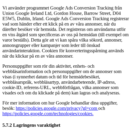
Vi använder programmet Google Ads Conversion Tracking från
Union Google Ireland Ltd, Gordon House, Barrow Street, D04
E5W5, Dublin, Irland. Google Ads Conversion Tracking registrerar
vad som händer efter ett klick på en av våra annonser, när du
därefter besöker vår hemsida. Det registreras om användarna utför
en viss åtgärd som specificeras av oss på hemsidan (till exempel om
varor beställs). Detta gör att vi kan spåra vilka sökord, annonser,
annonsgrupper eller kampanjer som leder till önskad
användarinteraktion. Cookien för konverteringsspårning används
när du klickar på en av våra annonser.
Personuppgifter som rör din aktivitet, enhets- och
webbläsarinformation och personuppgifter om de annonser som
visas (i synnerhet datum och tid för hemsidebesöket,
webbläsarspråk, webbläsartyp, användarbeteende, IP-adress,
cookie-ID, referens-URL, webbförfrågan, vilka annonser som
visades och om du klickade på dem) kan lagras och analyseras.
För mer information om hur Google behandlar dina uppgifter,
besök:
https://policies.google.com/privacy?gl=com
och
https://policies.google.com/technologies/cookies.
5.7.2 Lagringens varaktighet