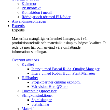
Klämmor
Plastkontakt
Kontaktdon i metall
Rörböjar och rör med PU-foder
Användningsområden
Expertis
Expertis
Masterflex mångåriga erfarenhet återspeglas i vår
produktionsteknik och materialkunskap av högsta kvalitet. Ta
reda på mer här och använd våra omfattande
informationssamlingar.
Översikt över oss
Kvalitet
Intervju med Pascal Ruda, Quality Manager
Intervju med Robin Huth, Plant Manager
Hållbarhet
Projektpartner cirkulär ekonomi
Vår vision Hero@Zero
Tillverkningsprocesser
Slangkonstruktioner
Spiralslangar
Slät slangar
Material