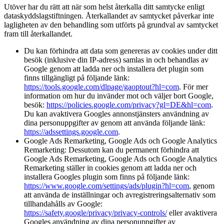
Utöver har du rätt att när som helst återkalla ditt samtycke enligt
dataskydds­lagstiftningen. Återkallandet av samtycket påverkar inte
lagligheten av den behandling som utförts på grundval av samtycket
fram till återkallandet.
Du kan förhindra att data som genereras av cookies under ditt
besök (inklusive din IP-adress) samlas in och behandlas av
Google genom att ladda ner och installera det plugin som
finns tillgängligt på följande länk:
https://tools.google.com/dlpage/gaoptout?hl=com
. För mer
information om hur du invänder mot och väljer bort Google,
besök:
https://policies.google.com/privacy?gl=DE&hl=com
.
Du kan avaktivera Googles annonstjänsters användning av
dina personuppgifter av genom att använda följande länk:
https://adssettings.google.com
.
Google Ads Remarketing, Google Ads och Google Analytics
Remarketing: Dessutom kan du permanent förhindra att
Google Ads Remarketing, Google Ads och Google Analytics
Remarketing ställer in cookies genom att ladda ner och
installera Googles plugin som finns på följande länk:
https://www.google.com/settings/ads/plugin?hl=com
, genom
att använda de inställningar och avregistreringsalternativ som
tillhandahålls av Google:
https://safety.google/privacy/privacy-controls/
eller avaktivera
Googles användning av dina personuppgifter av