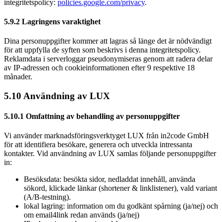
integritetspolicy:
policies.google.com/privacy
.
5.9.2 Lagringens varaktighet
Dina personuppgifter kommer att lagras så länge det är nödvändigt
för att uppfylla de syften som beskrivs i denna integritetspolicy.
Reklamdata i serverloggar pseudonymiseras genom att radera delar
av IP-adressen och cookieinformationen efter 9 respektive 18
månader.
5.10 Användning av LUX
5.10.1 Omfattning av behandling av personuppgifter
Vi använder marknadsföringsverktyget LUX från in2code GmbH
för att identifiera besökare, generera och utveckla intressanta
kontakter. Vid användning av LUX samlas följande personuppgifter
in:
Besöksdata: besökta sidor, nedladdat innehåll, använda
sökord, klickade länkar (shortener & linklistener), vald variant
(A/B-testning).
lokal lagring: information om du godkänt spårning (ja/nej) och
om email4link redan används (ja/nej)