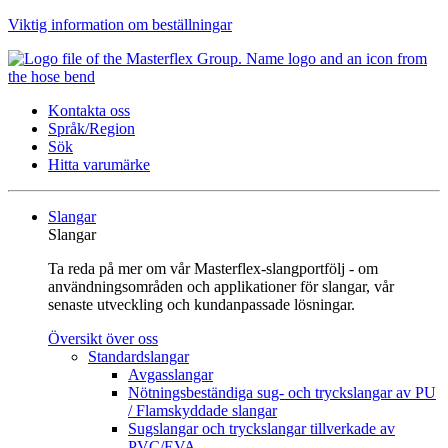
Viktig information om beställningar
Kontakta oss
Språk/Region
Sök
Hitta varumärke
Slangar
Slangar
Ta reda på mer om vår Masterflex-slangportfölj - om
användningsområden och applikationer för slangar, vår
senaste utveckling och kundanpassade lösningar.
Översikt över oss
Standardslangar
Avgasslangar
Nötningsbeständiga sug- och tryckslangar av PU
/ Flamskyddade slangar
Sugslangar och tryckslangar tillverkade av
PVC/EVA