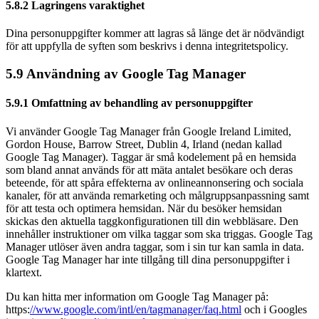
5.8.2 Lagringens varaktighet
Dina personuppgifter kommer att lagras så länge det är nödvändigt
för att uppfylla de syften som beskrivs i denna integritetspolicy.
5.9 Användning av Google Tag Manager
5.9.1 Omfattning av behandling av personuppgifter
Vi använder Google Tag Manager från Google Ireland Limited,
Gordon House, Barrow Street, Dublin 4, Irland (nedan kallad
Google Tag Manager). Taggar är små kodelement på en hemsida
som bland annat används för att mäta antalet besökare och deras
beteende, för att spåra effekterna av onlineannonsering och sociala
kanaler, för att använda remarketing och målgruppsanpassning samt
för att testa och optimera hemsidan. När du besöker hemsidan
skickas den aktuella taggkonfigurationen till din webbläsare. Den
innehåller instruktioner om vilka taggar som ska triggas. Google Tag
Manager utlöser även andra taggar, som i sin tur kan samla in data.
Google Tag Manager har inte tillgång till dina personuppgifter i
klartext.
Du kan hitta mer information om Google Tag Manager på:
https:
//www.google.com/intl/en/tagmanager/faq.html
och i Googles