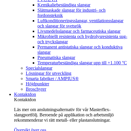
Kemikaliebeständiga slangar
Slätmaskade slangar för industri- och
fordonsteknik
Luftkonditioneringsslangar, ventilationsslangar
och slangar för svetsrök
Livsmedelsslangar och farmaceutiska slangar
Mikrobiellt resistenta och hydrolysresistenta sug-
och tryckslangar
Permanent antistatiska slangar och konduktiva
slangar
Pneumatiska slangar
Temperaturbeständiga slangar upp till +1.100 °C
Specialslangar
Lösningar för utveckling
Smarta fabriker / AMPIUS®
Höjdpunkter
Broschyrer
Kontaktdon
Kontaktdon
Läs mer om anslutningsalternativ för vår Masterflex-
slangportfölj. Beroende på applikation och arbetsmiljö
rekommenderar vi rätt metall- eller plastanslutningar.
Översikt över oss