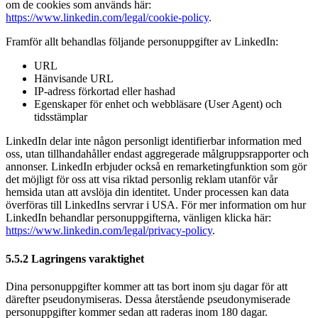
om de cookies som används här:
https://www.linkedin.com/legal/cookie-policy
.
Framför allt behandlas följande personuppgifter av LinkedIn:
URL
Hänvisande URL
IP-adress förkortad eller hashad
Egenskaper för enhet och webbläsare (User Agent) och
tidsstämplar
LinkedIn delar inte någon personligt identifierbar information med
oss, utan tillhandahåller endast aggregerade målgruppsrapporter och
annonser. LinkedIn erbjuder också en remarketingfunktion som gör
det möjligt för oss att visa riktad personlig reklam utanför vår
hemsida utan att avslöja din identitet. Under processen kan data
överföras till LinkedIns servrar i USA. För mer information om hur
LinkedIn behandlar personuppgifterna, vänligen klicka här:
https://www.linkedin.com/legal/privacy-policy
.
5.5.2 Lagringens varaktighet
Dina personuppgifter kommer att tas bort inom sju dagar för att
därefter pseudonymiseras. Dessa återstående pseudonymiserade
personuppgifter kommer sedan att raderas inom 180 dagar.