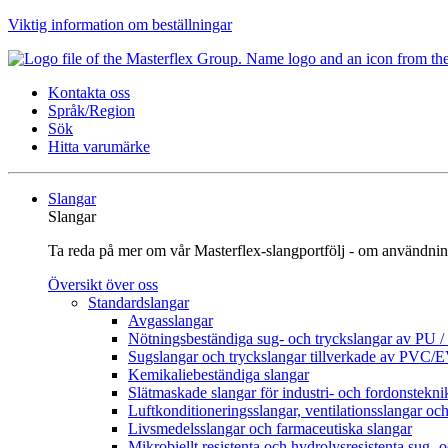
Viktig information om beställningar
Kontakta oss
Språk/Region
Sök
Hitta varumärke
Slangar
Slangar
Ta reda på mer om vår Masterflex-slangportfölj - om användnin
Översikt över oss
Standardslangar
Avgasslangar
Nötningsbeständiga sug- och tryckslangar av PU 
Sugslangar och tryckslangar tillverkade av PVC/
Kemikaliebeständiga slangar
Slätmaskade slangar för industri- och fordonstekni
Luftkonditioneringsslangar, ventilationsslangar och
Livsmedelsslangar och farmaceutiska slangar
Mikrobiellt resistenta och hydrolysresistenta sug- 