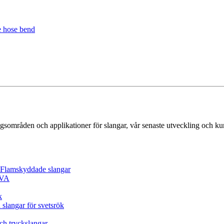
gsområden och applikationer för slangar, vår senaste utveckling och k
/ Flamskyddade slangar
EVA
k
 slangar för svetsrök
och tryckslangar