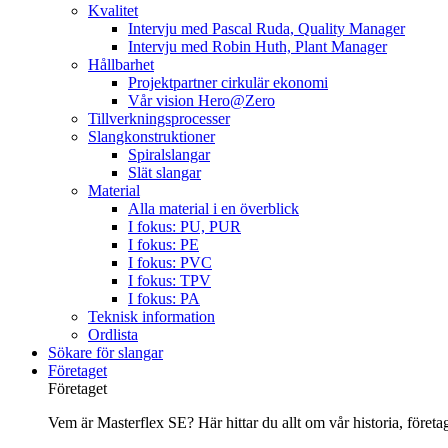
Kvalitet
Intervju med Pascal Ruda, Quality Manager
Intervju med Robin Huth, Plant Manager
Hållbarhet
Projektpartner cirkulär ekonomi
Vår vision Hero@Zero
Tillverkningsprocesser
Slangkonstruktioner
Spiralslangar
Slät slangar
Material
Alla material i en överblick
I fokus: PU, PUR
I fokus: PE
I fokus: PVC
I fokus: TPV
I fokus: PA
Teknisk information
Ordlista
Sökare för slangar
Företaget
Företaget
Vem är Masterflex SE? Här hittar du allt om vår historia, företage