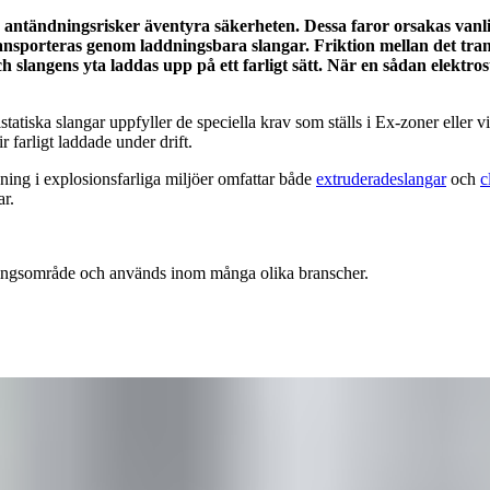
 antändningsrisker äventyra säkerheten. Dessa faror orsakas vanlig
ansporteras genom laddningsbara slangar. Friktion mellan det tra
och slangens yta laddas upp på ett farligt sätt. När en sådan elekt
atiska slangar uppfyller de speciella krav som ställs i Ex-zoner eller 
 farligt laddade under drift.
ning i explosionsfarliga miljöer omfattar både
extruderade
slangar
och
c
ar.
dningsområde och används inom många olika branscher.