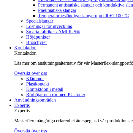
Permanent antistatiska slangar och konduktiva sla
Pneumatiska slangar
Temperaturbeständiga slangar upp till +1.100 °C
Specialslangar
Lösningar för utveckling
Smarta fabriker / AMPIUS®
Höjdpunkter
Broschyrer
Kontaktdon
Kontaktdon
Läs mer om anslutningsalternativ för vår Masterflex-slangportföl
Översikt över oss
Klämmor
Plastkontakt
Kontaktdon i metall
Rörböjar och rör med PU-foder
Användningsområden
Expertis
Expertis
Masterflex mångåriga erfarenhet återspeglas i vår produktionst
Översikt över oss