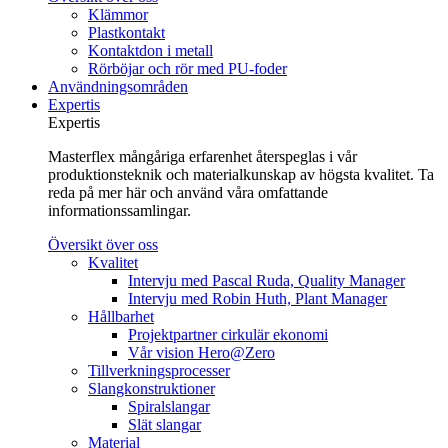
Klämmor
Plastkontakt
Kontaktdon i metall
Rörböjar och rör med PU-foder
Användningsområden
Expertis
Expertis
Masterflex mångåriga erfarenhet återspeglas i vår
produktionsteknik och materialkunskap av högsta kvalitet. Ta
reda på mer här och använd våra omfattande
informationssamlingar.
Översikt över oss
Kvalitet
Intervju med Pascal Ruda, Quality Manager
Intervju med Robin Huth, Plant Manager
Hållbarhet
Projektpartner cirkulär ekonomi
Vår vision Hero@Zero
Tillverkningsprocesser
Slangkonstruktioner
Spiralslangar
Slät slangar
Material