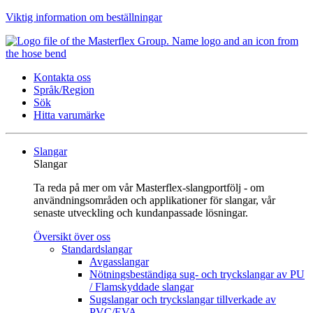
Viktig information om beställningar
Kontakta oss
Språk/Region
Sök
Hitta varumärke
Slangar
Slangar
Ta reda på mer om vår Masterflex-slangportfölj - om
användningsområden och applikationer för slangar, vår
senaste utveckling och kundanpassade lösningar.
Översikt över oss
Standardslangar
Avgasslangar
Nötningsbeständiga sug- och tryckslangar av PU
/ Flamskyddade slangar
Sugslangar och tryckslangar tillverkade av
PVC/EVA