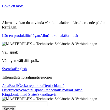
Boka ett möte
Alternativt kan du använda våra kontaktformulär - beroende på din
förfrågan.
Gör en produktförfrågan
Allmänt kontaktformulär
Välj språk
Vänligen välj ditt språk.
Svenska
English
Tillgängliga försäljningsregioner
Asia
Brasil
Česká republika
Deutschland/
Österreich/Schweiz
España
France
Italia
Polska
United
Kingdom
United States
Skandinavia
Search