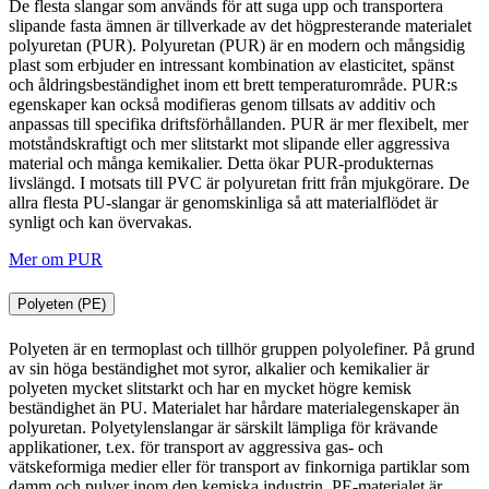
De flesta slangar som används för att suga upp och transportera
slipande fasta ämnen är tillverkade av det högpresterande materialet
polyuretan (PUR). Polyuretan (PUR) är en modern och mångsidig
plast som erbjuder en intressant kombination av elasticitet, spänst
och åldringsbeständighet inom ett brett temperaturområde. PUR:s
egenskaper kan också modifieras genom tillsats av additiv och
anpassas till specifika driftsförhållanden. PUR är mer flexibelt, mer
motståndskraftigt och mer slitstarkt mot slipande eller aggressiva
material och många kemikalier. Detta ökar PUR-produkternas
livslängd. I motsats till PVC är polyuretan fritt från mjukgörare. De
allra flesta PU-slangar är genomskinliga så att materialflödet är
synligt och kan övervakas.
Mer om PUR
Polyeten (PE)
Polyeten är en termoplast och tillhör gruppen polyolefiner. På grund
av sin höga beständighet mot syror, alkalier och kemikalier är
polyeten mycket slitstarkt och har en mycket högre kemisk
beständighet än PU. Materialet har hårdare materialegenskaper än
polyuretan. Polyetylenslangar är särskilt lämpliga för krävande
applikationer, t.ex. för transport av aggressiva gas- och
vätskeformiga medier eller för transport av finkorniga partiklar som
damm och pulver inom den kemiska industrin. PE-materialet är