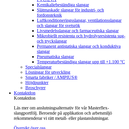
Kemikaliebeständiga slangar
Slätmaskade slangar för industri- och
fordonsteknik
Luftkonditioneringsslangar, ventilationsslangar
och slangar för svetsrök
Livsmedelsslangar och farmaceutiska slangar
Mikrobiellt resistenta och hydrolysresistenta sug-
och tryckslangar
Permanent antistatiska slangar och konduktiva
slangar
Pneumatiska slangar
Temperaturbeständiga slangar upp till +1.100 °C
Specialslangar
Lösningar för utveckling
Smarta fabriker / AMPIUS®
Höjdpunkter
Broschyrer
Kontaktdon
Kontaktdon
Läs mer om anslutningsalternativ för vår Masterflex-
slangportfölj. Beroende på applikation och arbetsmiljö
rekommenderar vi rätt metall- eller plastanslutningar.
Översikt över oss