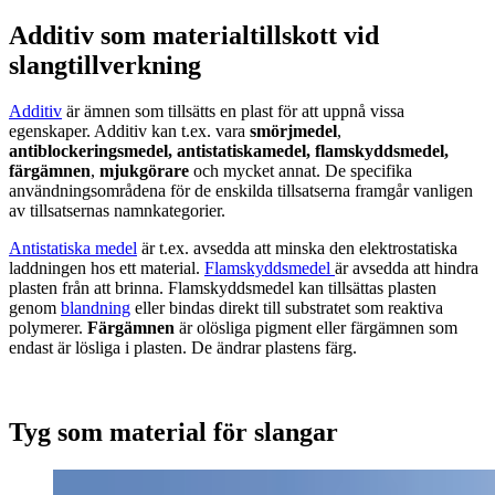
Additiv som materialtillskott vid
slangtillverkning
Additiv
är ämnen som tillsätts en plast för att uppnå vissa
egenskaper. Additiv kan t.ex. vara
smörjmedel
,
antiblockeringsmedel, antistatiska
medel, flamskyddsmedel,
färgämnen
,
mjukgörare
och mycket annat. De specifika
användningsområdena för de enskilda tillsatserna framgår vanligen
av tillsatsernas namnkategorier.
Antistatiska medel
är t.ex. avsedda att minska den elektrostatiska
laddningen hos ett material.
Flamskyddsmedel
är avsedda att hindra
plasten från att brinna. Flamskyddsmedel kan tillsättas plasten
genom
blandning
eller bindas direkt till substratet som reaktiva
polymerer.
Färgämnen
är olösliga pigment eller färgämnen som
endast är lösliga i plasten. De ändrar plastens färg.
Tyg som material för slangar