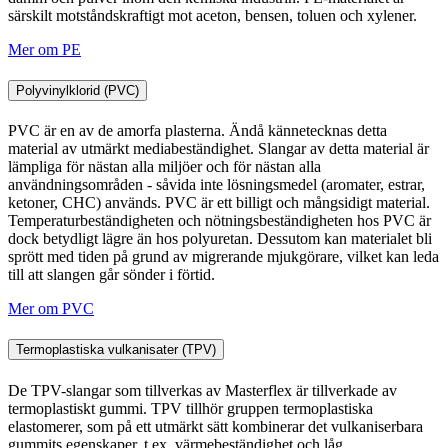
särskilt motståndskraftigt mot aceton, bensen, toluen och xylener.
Mer om PE
Polyvinylklorid (PVC)
PVC är en av de amorfa plasterna. Ändå kännetecknas detta
material av utmärkt mediabeständighet. Slangar av detta material är
lämpliga för nästan alla miljöer och för nästan alla
användningsområden - såvida inte lösningsmedel (aromater, estrar,
ketoner, CHC) används. PVC är ett billigt och mångsidigt material.
Temperaturbeständigheten och nötningsbeständigheten hos PVC är
dock betydligt lägre än hos polyuretan. Dessutom kan materialet bli
sprött med tiden på grund av migrerande mjukgörare, vilket kan leda
till att slangen går sönder i förtid.
Mer om PVC
Termoplastiska vulkanisater (TPV)
De TPV-slangar som tillverkas av Masterflex är tillverkade av
termoplastiskt gummi. TPV tillhör gruppen termoplastiska
elastomerer, som på ett utmärkt sätt kombinerar det vulkaniserbara
gummits egenskaper, t.ex. värmebeständighet och låg