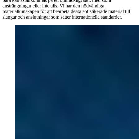
bara kan åstadkommas på ett otillräckligt sätt, med stora
ansträngningar eller inte alls. Vi har den nödvändiga
materialkunskapen för att bearbeta dessa sofistikerade material till
slangar och anslutningar som sätter internationella standarder.