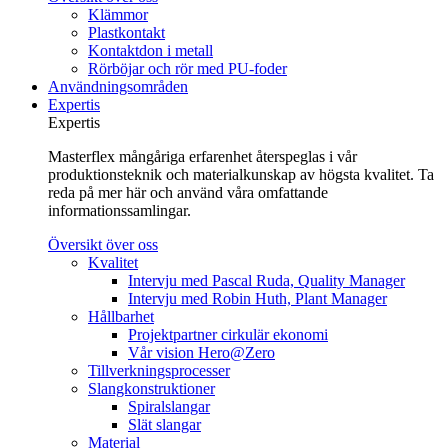
Klämmor
Plastkontakt
Kontaktdon i metall
Rörböjar och rör med PU-foder
Användningsområden
Expertis
Expertis
Masterflex mångåriga erfarenhet återspeglas i vår
produktionsteknik och materialkunskap av högsta kvalitet. Ta
reda på mer här och använd våra omfattande
informationssamlingar.
Översikt över oss
Kvalitet
Intervju med Pascal Ruda, Quality Manager
Intervju med Robin Huth, Plant Manager
Hållbarhet
Projektpartner cirkulär ekonomi
Vår vision Hero@Zero
Tillverkningsprocesser
Slangkonstruktioner
Spiralslangar
Slät slangar
Material