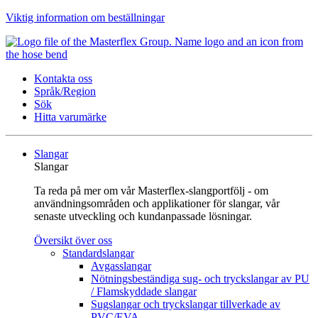
Viktig information om beställningar
Kontakta oss
Språk/Region
Sök
Hitta varumärke
Slangar
Slangar
Ta reda på mer om vår Masterflex-slangportfölj - om
användningsområden och applikationer för slangar, vår
senaste utveckling och kundanpassade lösningar.
Översikt över oss
Standardslangar
Avgasslangar
Nötningsbeständiga sug- och tryckslangar av PU
/ Flamskyddade slangar
Sugslangar och tryckslangar tillverkade av
PVC/EVA