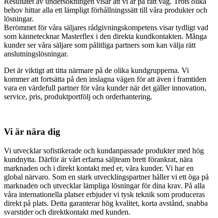
Resultatet av undersökningen visar att vi är på rätt väg. Trots olika
behov hittar alla ett lämpligt förhållningssätt till våra produkter och
lösningar.
Berömmet för våra säljares rådgivningskompetens visar tydligt vad
som kännetecknar Masterflex i den direkta kundkontakten. Många
kunder ser våra säljare som pålitliga partners som kan välja rätt
anslutningslösningar.
Det är viktigt att titta närmare på de olika kundgrupperna. Vi
kommer att fortsätta på den inslagna vägen för att även i framtiden
vara en värdefull partner för våra kunder när det gäller innovation,
service, pris, produktportfölj och orderhantering.
Vi är nära dig
Vi utvecklar sofistikerade och kundanpassade produkter med hög
kundnytta. Därför är vårt erfarna säljteam brett förankrat, nära
marknaden och i direkt kontakt med er, våra kunder. Vi har en
global närvaro. Som en stark utvecklingspartner håller vi ett öga på
marknaden och utvecklar lämpliga lösningar för dina krav. På alla
våra internationella platser erbjuder vi tysk teknik som produceras
direkt på plats. Detta garanterar hög kvalitet, korta avstånd, snabba
svarstider och direktkontakt med kunden.