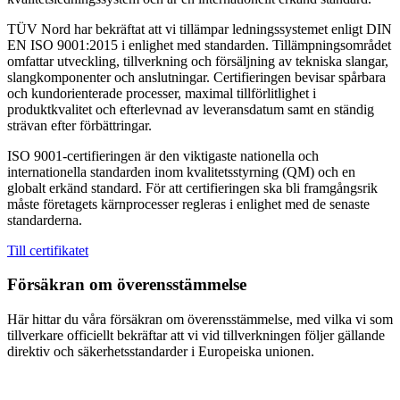
TÜV Nord har bekräftat att vi tillämpar ledningssystemet enligt DIN
EN ISO 9001:2015 i enlighet med standarden. Tillämpningsområdet
omfattar utveckling, tillverkning och försäljning av tekniska slangar,
slangkomponenter och anslutningar. Certifieringen bevisar spårbara
och kundorienterade processer, maximal tillförlitlighet i
produktkvalitet och efterlevnad av leveransdatum samt en ständig
strävan efter förbättringar.
ISO 9001-certifieringen är den viktigaste nationella och
internationella standarden inom kvalitetsstyrning (QM) och en
globalt erkänd standard. För att certifieringen ska bli framgångsrik
måste företagets kärnprocesser regleras i enlighet med de senaste
standarderna.
Till certifikatet
Försäkran om överensstämmelse
Här hittar du våra försäkran om överensstämmelse, med vilka vi som
tillverkare officiellt bekräftar att vi vid tillverkningen följer gällande
direktiv och säkerhetsstandarder i Europeiska unionen.