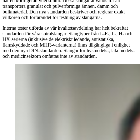
har en korrugerad ytterkontur. Dessa slangar används för att
transportera granulat och pulverformiga ämnen, damm och
bulkmaterial. Den nya standarden beskriver och reglerar exakt
villkoren och förfarandet för testning av slangarna.
Interna tester utförda av vår kvalitetsavdelning har helt bekräftat
standarden för våra spiralslangar. Slangtyper från L-F-, L-, H- och
HX-serierna (inklusive de elektriskt ledande, antistatiska,
flamskyddade och MHR-varianterna) finns tillgängliga i enlighet
med den nya DIN-standarden. Slangar för livsmedels-, läkemedels-
och medicinsektorn omfattas inte av standarden.