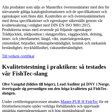
Alla produkter som säljs av Masterflex överensstämmer med den för
närvarande giltiga kataloginformationen och de specifikationer och
egenskaper som finns däri. Kontrollen av och överensstämmelsen
med dessa specifikationer och egenskaper säkerställs genom vår
kvalitetssäkring i enlighet med DIN EN ISO 9001:2015.
Produkterna testas med avseende på följande egenskaper:
Trådtjocklek, trådposition i slangprofilen, väggtjocklek, delning,
inner- och ytterdiameter, längd, vikt, materialegenskaper,
ytmotstånd, böjradier, nötningsbeständighet, kemisk och mekanisk
beständighet, tryckhållfasthet, vakuumbeständighet.
Till verkets certifikat
Kvalitetstestning i praktiken: så testades
vår FishTec-slang
Olve Vangdal (bilden till höger), Lead Auditor på DNV i Norge,
övertygade sig personligen om den höga kvaliteten på FishTec-
slangen.
Under certifieringsprocessen utsattes
Master-PUR H FishTec
för ett
förstörelsescenario under verkliga förhållanden och uppvisade
utmärkta materialegenskaper och hög motståndskraft mot