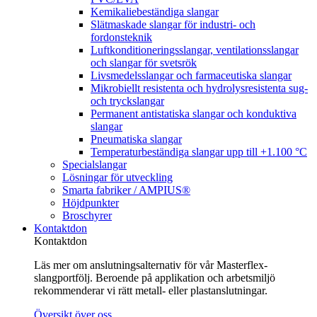
Kemikaliebeständiga slangar
Slätmaskade slangar för industri- och
fordonsteknik
Luftkonditioneringsslangar, ventilationsslangar
och slangar för svetsrök
Livsmedelsslangar och farmaceutiska slangar
Mikrobiellt resistenta och hydrolysresistenta sug-
och tryckslangar
Permanent antistatiska slangar och konduktiva
slangar
Pneumatiska slangar
Temperaturbeständiga slangar upp till +1.100 °C
Specialslangar
Lösningar för utveckling
Smarta fabriker / AMPIUS®
Höjdpunkter
Broschyrer
Kontaktdon
Kontaktdon
Läs mer om anslutningsalternativ för vår Masterflex-
slangportfölj. Beroende på applikation och arbetsmiljö
rekommenderar vi rätt metall- eller plastanslutningar.
Översikt över oss