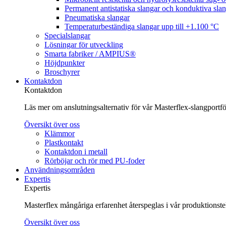
Permanent antistatiska slangar och konduktiva sla
Pneumatiska slangar
Temperaturbeständiga slangar upp till +1.100 °C
Specialslangar
Lösningar för utveckling
Smarta fabriker / AMPIUS®
Höjdpunkter
Broschyrer
Kontaktdon
Kontaktdon
Läs mer om anslutningsalternativ för vår Masterflex-slangportföl
Översikt över oss
Klämmor
Plastkontakt
Kontaktdon i metall
Rörböjar och rör med PU-foder
Användningsområden
Expertis
Expertis
Masterflex mångåriga erfarenhet återspeglas i vår produktionst
Översikt över oss