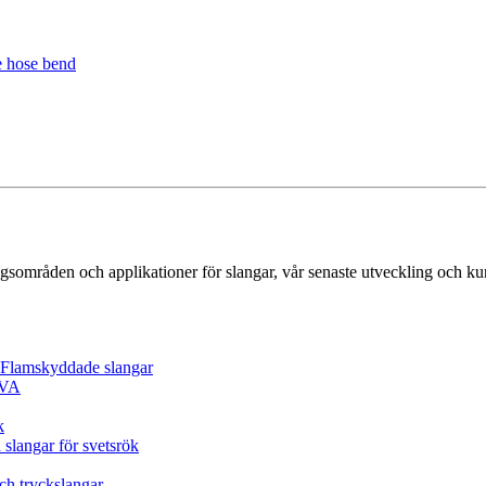
gsområden och applikationer för slangar, vår senaste utveckling och k
/ Flamskyddade slangar
EVA
k
 slangar för svetsrök
och tryckslangar