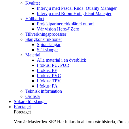
Kvalitet
Intervju med Pascal Ruda, Quality Manager
Intervju med Robin Huth, Plant Manager
Hållbarhet
Projektpartner cirkulär ekonomi
Vår vision Hero@Zero
Tillverkningsprocesser
Slangkonstruktioner
Spiralslangar
Slät slangar
Material
Alla material i en överblick
I fokus: PU, PUR
I fokus: PE
I fokus: PVC
I fokus: TPV
I fokus: PA
Teknisk information
Ordlista
Sökare för slangar
Företaget
Företaget
Vem är Masterflex SE? Här hittar du allt om vår historia, företage