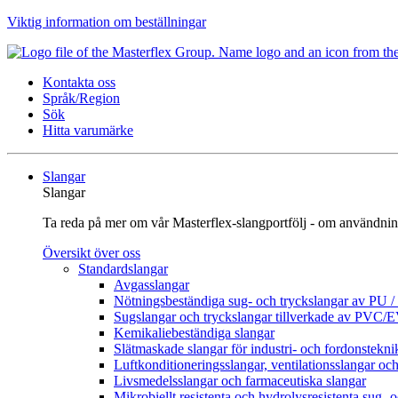
Viktig information om beställningar
Kontakta oss
Språk/Region
Sök
Hitta varumärke
Slangar
Slangar
Ta reda på mer om vår Masterflex-slangportfölj - om användnin
Översikt över oss
Standardslangar
Avgasslangar
Nötningsbeständiga sug- och tryckslangar av PU 
Sugslangar och tryckslangar tillverkade av PVC/
Kemikaliebeständiga slangar
Slätmaskade slangar för industri- och fordonstekni
Luftkonditioneringsslangar, ventilationsslangar och
Livsmedelsslangar och farmaceutiska slangar
Mikrobiellt resistenta och hydrolysresistenta sug- 