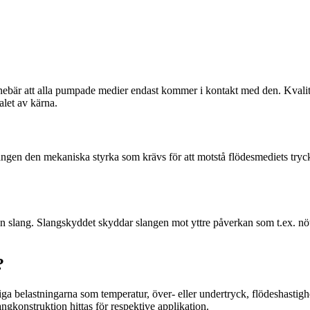
nnebär att alla pumpade medier endast kommer i kontakt med den. Kvali
alet av kärna.
 slangen den mekaniska styrka som krävs för att motstå flödesmediets try
v en slang. Slangskyddet skyddar slangen mot yttre påverkan som t.ex. n
?
tidiga belastningarna som temperatur, över- eller undertryck, flödeshasti
ngkonstruktion hittas för respektive applikation.