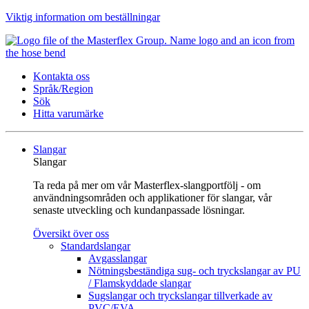
Viktig information om beställningar
Kontakta oss
Språk/Region
Sök
Hitta varumärke
Slangar
Slangar
Ta reda på mer om vår Masterflex-slangportfölj - om
användningsområden och applikationer för slangar, vår
senaste utveckling och kundanpassade lösningar.
Översikt över oss
Standardslangar
Avgasslangar
Nötningsbeständiga sug- och tryckslangar av PU
/ Flamskyddade slangar
Sugslangar och tryckslangar tillverkade av
PVC/EVA