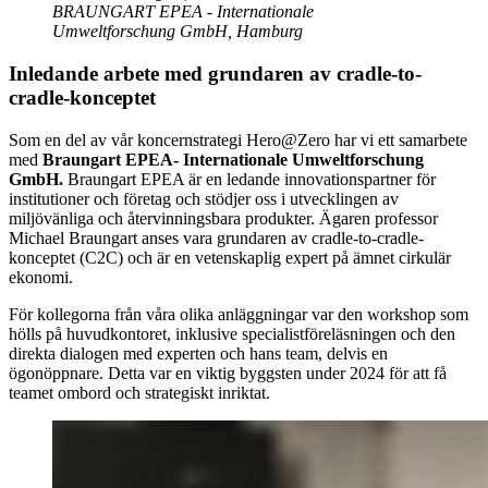
BRAUNGART EPEA - Internationale
Umweltforschung GmbH, Hamburg
Inledande arbete med grundaren av cradle-to-
cradle-konceptet
Som en del av vår koncernstrategi Hero@Zero har vi ett samarbete
med
Braungart EPEA- Internationale Umweltforschung
GmbH.
Braungart EPEA är en ledande innovationspartner för
institutioner och företag och stödjer oss i utvecklingen av
miljövänliga och återvinningsbara produkter. Ägaren professor
Michael Braungart anses vara grundaren av cradle-to-cradle-
konceptet (C2C) och är en vetenskaplig expert på ämnet cirkulär
ekonomi.
För kollegorna från våra olika anläggningar var den workshop som
hölls på huvudkontoret, inklusive specialistföreläsningen och den
direkta dialogen med experten och hans team, delvis en
ögonöppnare. Detta var en viktig byggsten under 2024 för att få
teamet ombord och strategiskt inriktat.