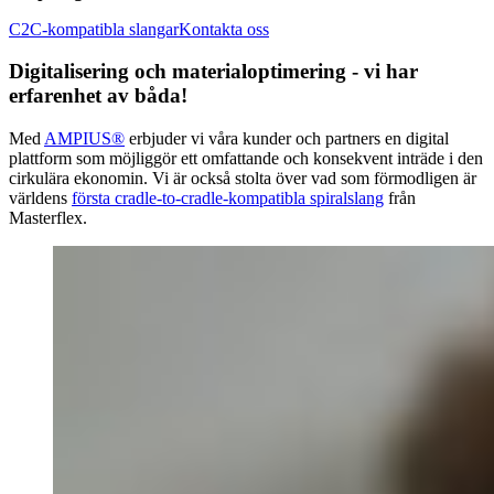
C2C-kompatibla slangar
Kontakta oss
Digitalisering och materialoptimering - vi har
erfarenhet av båda!
Med
AMPIUS®
erbjuder vi våra kunder och partners en digital
plattform som möjliggör ett omfattande och konsekvent inträde i den
cirkulära ekonomin. Vi är också stolta över vad som förmodligen är
världens
första cradle-to-cradle-kompatibla spiralslang
från
Masterflex.