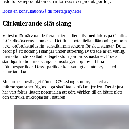
redo för serieproduktion och införlivas i vår produktportfölj.
Boka en konsultation
Gå till företagsnyheter
Cirkulerande slät slang
Vi testar för närvarande flera materialalternativ med fokus på Cradle-
2-Cradle-överensstämmelse. Det finns potentiella tillämpningar inom
t.ex. jordbruksindustrin, särskilt inom sektorn för släta slangar. Detta
beror på att nötning i slangar under utfodring av utsäde är en vanlig,
men ofta underskattad, slitagefaktor i jordbruksmaskiner. Fröets
ständiga friktion mot slangens insida ger upphov till fina
nötningspartiklar. Dessa partiklar kan vanligtvis inte brytas ned
naturligt idag.
Men om slangslitaget från en C2C-slang kan brytas ned av
mikroorganismer frigörs inga skadliga partiklar i jorden. Det är just
här vårt fokus ligger: potentialen att göra världen till en bättre plats
och undvika mikroplaster i naturen.