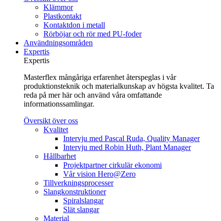
Klämmor
Plastkontakt
Kontaktdon i metall
Rörböjar och rör med PU-foder
Användningsområden
Expertis
Expertis
Masterflex mångåriga erfarenhet återspeglas i vår
produktionsteknik och materialkunskap av högsta kvalitet. Ta
reda på mer här och använd våra omfattande
informationssamlingar.
Översikt över oss
Kvalitet
Intervju med Pascal Ruda, Quality Manager
Intervju med Robin Huth, Plant Manager
Hållbarhet
Projektpartner cirkulär ekonomi
Vår vision Hero@Zero
Tillverkningsprocesser
Slangkonstruktioner
Spiralslangar
Slät slangar
Material