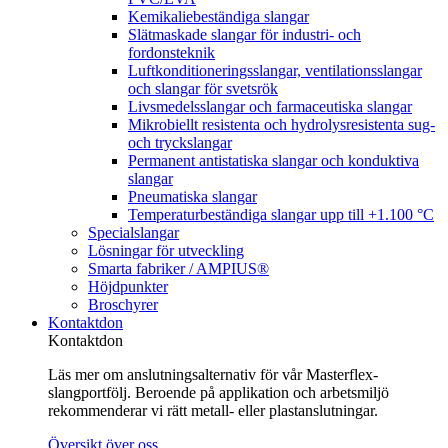
Kemikaliebeständiga slangar
Slätmaskade slangar för industri- och
fordonsteknik
Luftkonditioneringsslangar, ventilationsslangar
och slangar för svetsrök
Livsmedelsslangar och farmaceutiska slangar
Mikrobiellt resistenta och hydrolysresistenta sug-
och tryckslangar
Permanent antistatiska slangar och konduktiva
slangar
Pneumatiska slangar
Temperaturbeständiga slangar upp till +1.100 °C
Specialslangar
Lösningar för utveckling
Smarta fabriker / AMPIUS®
Höjdpunkter
Broschyrer
Kontaktdon
Kontaktdon
Läs mer om anslutningsalternativ för vår Masterflex-
slangportfölj. Beroende på applikation och arbetsmiljö
rekommenderar vi rätt metall- eller plastanslutningar.
Översikt över oss