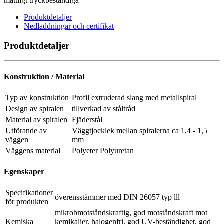
måttligt tryckbeständiga
Produktdetaljer
Nedladdningar och certifikat
Produktdetaljer
Konstruktion / Material
Typ av konstruktion
Profil extruderad slang med metallspiral
Design av spiralen
tillverkad av ståltråd
Material av spiralen
Fjäderstål
Utförande av
Väggtjocklek mellan spiralerna ca 1,4 - 1,5
väggen
mm
Väggens material
Polyeter Polyuretan
Egenskaper
Specifikationer
överensstämmer med DIN 26057 typ lll
för produkten
mikrobmotståndskraftig, god motståndskraft mot
Kemiska
kemikalier, halogenfri, god UV-beständighet, god