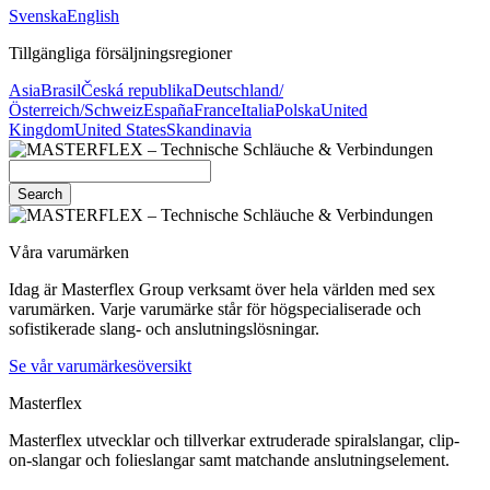
Svenska
English
Tillgängliga försäljningsregioner
Asia
Brasil
Česká republika
Deutschland/
Österreich/Schweiz
España
France
Italia
Polska
United
Kingdom
United States
Skandinavia
Search
Våra varumärken
Idag är Masterflex Group verksamt över hela världen med sex
varumärken. Varje varumärke står för högspecialiserade och
sofistikerade slang- och anslutningslösningar.
Se vår varumärkesöversikt
Masterflex
Masterflex utvecklar och tillverkar extruderade spiralslangar, clip-
on-slangar och folieslangar samt matchande anslutningselement.