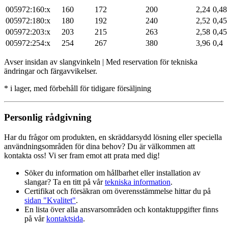
005972:160:x
160
172
200
2,24
0,48
005972:180:x
180
192
240
2,52
0,45
005972:203:x
203
215
263
2,58
0,45
005972:254:x
254
267
380
3,96
0,4
Avser insidan av slangvinkeln | Med reservation för tekniska
ändringar och färgavvikelser.
* i lager, med förbehåll för tidigare försäljning
Personlig rådgivning
Har du frågor om produkten, en skräddarsydd lösning eller speciella
användningsområden för dina behov? Du är välkommen att
kontakta oss! Vi ser fram emot att prata med dig!
Söker du information om hållbarhet eller installation av
slangar? Ta en titt på vår
tekniska information
.
Certifikat och försäkran om överensstämmelse hittar du på
sidan "Kvalitet"
.
En lista över alla ansvarsområden och kontaktuppgifter finns
på vår
kontaktsida
.