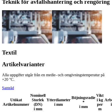
Teknik för avfallshantering och rengöring
Textil
Artikelvarianter
Alla uppgifter utgår från en medie- och omgivningstemperatur på
+20 °C.
Samråd
Nominell
Vikt
Böjningsradie
Utökat
Storlek
Ytterdiameter
i kg
Arbe
*
Artikelnummer
(DN)
i mm
per
i mm
i mm
m