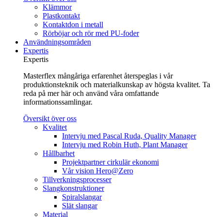
Klämmor
Plastkontakt
Kontaktdon i metall
Rörböjar och rör med PU-foder
Användningsområden
Expertis
Expertis
Masterflex mångåriga erfarenhet återspeglas i vår
produktionsteknik och materialkunskap av högsta kvalitet. Ta
reda på mer här och använd våra omfattande
informationssamlingar.
Översikt över oss
Kvalitet
Intervju med Pascal Ruda, Quality Manager
Intervju med Robin Huth, Plant Manager
Hållbarhet
Projektpartner cirkulär ekonomi
Vår vision Hero@Zero
Tillverkningsprocesser
Slangkonstruktioner
Spiralslangar
Slät slangar
Material