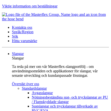
Viktig information om beställningar
Kontakta oss
Språk/Region
Sök
Hitta varumärke
Slangar
Slangar
Ta reda på mer om vår Masterflex-slangportfölj - om
användningsområden och applikationer för slangar, vår
senaste utveckling och kundanpassade lösningar.
Översikt över oss
Standardslangar
Avgasslangar
Nötningsbeständiga sug- och tryckslangar av PU
/ Flamskyddade slangar
Sugslangar och tryckslangar tillverkade av
PVC/EVA