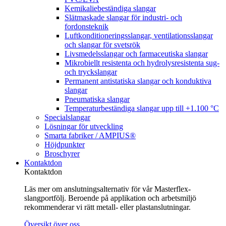
Kemikaliebeständiga slangar
Slätmaskade slangar för industri- och
fordonsteknik
Luftkonditioneringsslangar, ventilationsslangar
och slangar för svetsrök
Livsmedelsslangar och farmaceutiska slangar
Mikrobiellt resistenta och hydrolysresistenta sug-
och tryckslangar
Permanent antistatiska slangar och konduktiva
slangar
Pneumatiska slangar
Temperaturbeständiga slangar upp till +1.100 °C
Specialslangar
Lösningar för utveckling
Smarta fabriker / AMPIUS®
Höjdpunkter
Broschyrer
Kontaktdon
Kontaktdon
Läs mer om anslutningsalternativ för vår Masterflex-
slangportfölj. Beroende på applikation och arbetsmiljö
rekommenderar vi rätt metall- eller plastanslutningar.
Översikt över oss