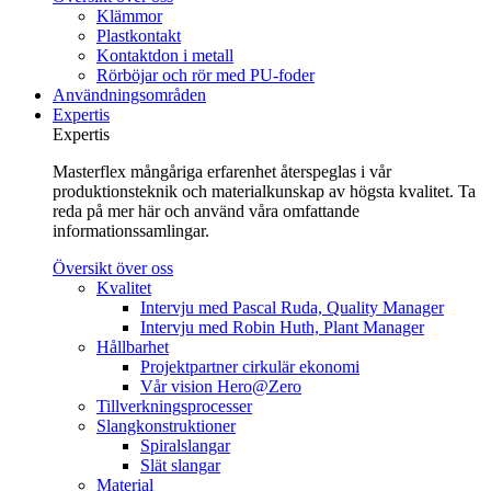
Klämmor
Plastkontakt
Kontaktdon i metall
Rörböjar och rör med PU-foder
Användningsområden
Expertis
Expertis
Masterflex mångåriga erfarenhet återspeglas i vår
produktionsteknik och materialkunskap av högsta kvalitet. Ta
reda på mer här och använd våra omfattande
informationssamlingar.
Översikt över oss
Kvalitet
Intervju med Pascal Ruda, Quality Manager
Intervju med Robin Huth, Plant Manager
Hållbarhet
Projektpartner cirkulär ekonomi
Vår vision Hero@Zero
Tillverkningsprocesser
Slangkonstruktioner
Spiralslangar
Slät slangar
Material