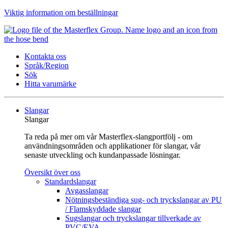
Viktig information om beställningar
Kontakta oss
Språk/Region
Sök
Hitta varumärke
Slangar
Slangar
Ta reda på mer om vår Masterflex-slangportfölj - om
användningsområden och applikationer för slangar, vår
senaste utveckling och kundanpassade lösningar.
Översikt över oss
Standardslangar
Avgasslangar
Nötningsbeständiga sug- och tryckslangar av PU
/ Flamskyddade slangar
Sugslangar och tryckslangar tillverkade av
PVC/EVA