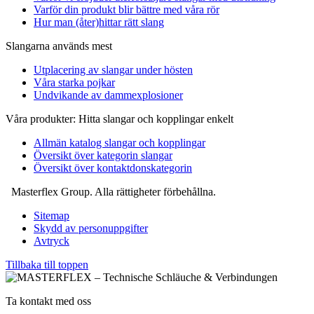
Varför din produkt blir bättre med våra rör
Hur man (åter)hittar rätt slang
Slangarna används mest
Utplacering av slangar under hösten
Våra starka pojkar
Undvikande av dammexplosioner
Våra produkter: Hitta slangar och kopplingar enkelt
Allmän katalog slangar och kopplingar
Översikt över kategorin slangar
Översikt över kontaktdonskategorin
Masterflex Group. Alla rättigheter förbehållna.
Sitemap
Skydd av personuppgifter
Avtryck
Tillbaka till toppen
Ta kontakt med oss