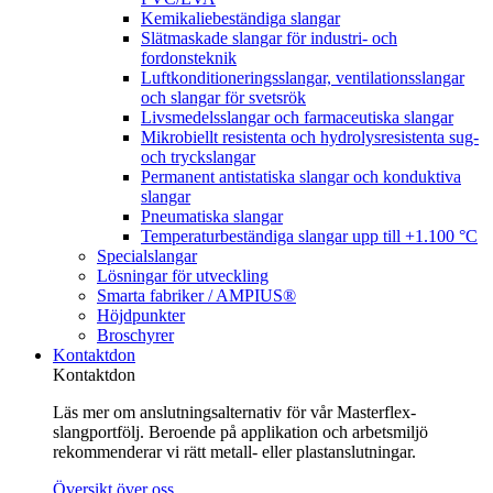
Kemikaliebeständiga slangar
Slätmaskade slangar för industri- och
fordonsteknik
Luftkonditioneringsslangar, ventilationsslangar
och slangar för svetsrök
Livsmedelsslangar och farmaceutiska slangar
Mikrobiellt resistenta och hydrolysresistenta sug-
och tryckslangar
Permanent antistatiska slangar och konduktiva
slangar
Pneumatiska slangar
Temperaturbeständiga slangar upp till +1.100 °C
Specialslangar
Lösningar för utveckling
Smarta fabriker / AMPIUS®
Höjdpunkter
Broschyrer
Kontaktdon
Kontaktdon
Läs mer om anslutningsalternativ för vår Masterflex-
slangportfölj. Beroende på applikation och arbetsmiljö
rekommenderar vi rätt metall- eller plastanslutningar.
Översikt över oss