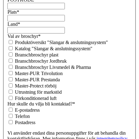
Plats
*
Land
*
Val av broschyr
*
Produktöversikt "Slangar & anslutningssystem"
Katalog "Slangar & anslutningssystem"
Branschbroschyr plast
Branschbroschyr Jordbruk
Branschbroschyr Livsmedel & Pharma
Master-PUR Trivolution
Master-PUR Prestanda
Master-Protect rörböj
Utrustning för markstöd
Förkonditionerad luft
Hur skulle du vilja bli kontaktad?
*
E-postadress
Telefon
Postadress
Vi använder endast dina personuppgifter för att behandla din
kontaktförfrågan. Mer information finns i vår
integritetspolicy
.