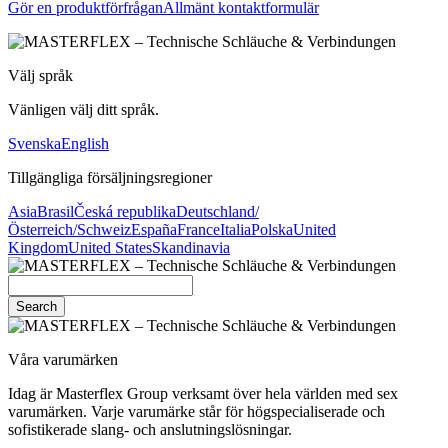
Gör en produktförfrågan
Allmänt kontaktformulär
Välj språk
Vänligen välj ditt språk.
Svenska
English
Tillgängliga försäljningsregioner
Asia
Brasil
Česká republika
Deutschland/
Österreich/Schweiz
España
France
Italia
Polska
United
Kingdom
United States
Skandinavia
Search
Våra varumärken
Idag är Masterflex Group verksamt över hela världen med sex
varumärken. Varje varumärke står för högspecialiserade och
sofistikerade slang- och anslutningslösningar.