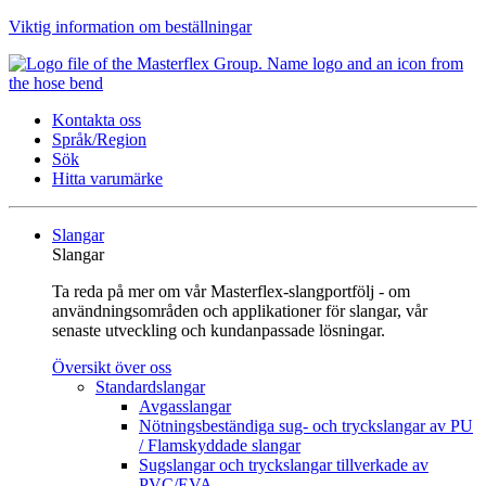
Viktig information om beställningar
Kontakta oss
Språk/Region
Sök
Hitta varumärke
Slangar
Slangar
Ta reda på mer om vår Masterflex-slangportfölj - om
användningsområden och applikationer för slangar, vår
senaste utveckling och kundanpassade lösningar.
Översikt över oss
Standardslangar
Avgasslangar
Nötningsbeständiga sug- och tryckslangar av PU
/ Flamskyddade slangar
Sugslangar och tryckslangar tillverkade av
PVC/EVA