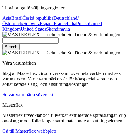
Tillgängliga försäljningsregioner
Asia
Brasil
Česká republika
Deutschland/
Österreich/Schweiz
España
France
Italia
Polska
United
Kingdom
United States
Skandinavia
Search
Våra varumärken
Idag är Masterflex Group verksamt över hela världen med sex
varumärken. Varje varumärke står för högspecialiserade och
sofistikerade slang- och anslutningslösningar.
Se vår varumärkesöversikt
Masterflex
Masterflex utvecklar och tillverkar extruderade spiralslangar, clip-
on-slangar och folieslangar samt matchande anslutningselement.
Gå till Masterflex webbplats