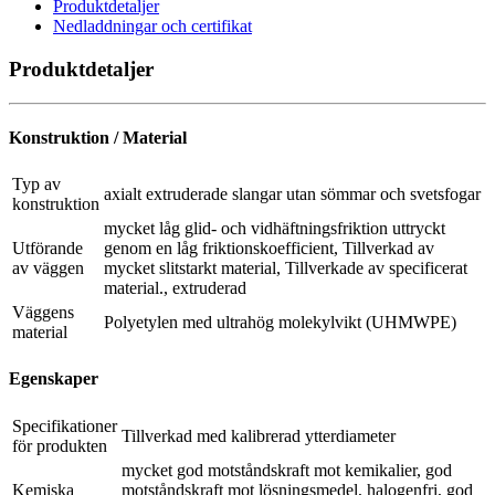
Produktdetaljer
Nedladdningar och certifikat
Produktdetaljer
Konstruktion / Material
Typ av
axialt extruderade slangar utan sömmar och svetsfogar
konstruktion
mycket låg glid- och vidhäftningsfriktion uttryckt
Utförande
genom en låg friktionskoefficient, Tillverkad av
av väggen
mycket slitstarkt material, Tillverkade av specificerat
material., extruderad
Väggens
Polyetylen med ultrahög molekylvikt (UHMWPE)
material
Egenskaper
Specifikationer
Tillverkad med kalibrerad ytterdiameter
för produkten
mycket god motståndskraft mot kemikalier, god
Kemiska
motståndskraft mot lösningsmedel, halogenfri, god