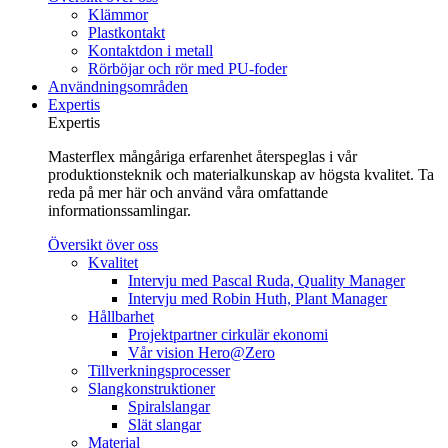
Klämmor
Plastkontakt
Kontaktdon i metall
Rörböjar och rör med PU-foder
Användningsområden
Expertis
Expertis
Masterflex mångåriga erfarenhet återspeglas i vår
produktionsteknik och materialkunskap av högsta kvalitet. Ta
reda på mer här och använd våra omfattande
informationssamlingar.
Översikt över oss
Kvalitet
Intervju med Pascal Ruda, Quality Manager
Intervju med Robin Huth, Plant Manager
Hållbarhet
Projektpartner cirkulär ekonomi
Vår vision Hero@Zero
Tillverkningsprocesser
Slangkonstruktioner
Spiralslangar
Slät slangar
Material