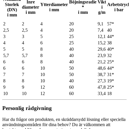
Inre
Böjningsradie
Vikt
Storlek
Ytterdiameter
Arbetstryc
diameter
*
i
(DN)
i mm
i bar
i mm
i mm
g/m
i mm
2
2
4
20
9,1
57*
2,5
2,5
4
20
7,4
40
3
3
5
25
12,1
44*
4
4
6
25
15,2
38
5
5
8
40
29,6
40*
5,7
5,7
8
40
23,9
32
6
6
8
40
21,2
25*
6
6
10
50
48,6
44*
7
7
10
50
38,7
31*
8
8
10
40
27,3
19*
9
9
12
60
47,8
25*
10
10
12
60
33,4
18
Personlig rådgivning
Har du frågor om produkten, en skräddarsydd lösning eller speciella
användningsområden för dina behov? Du är välkommen att