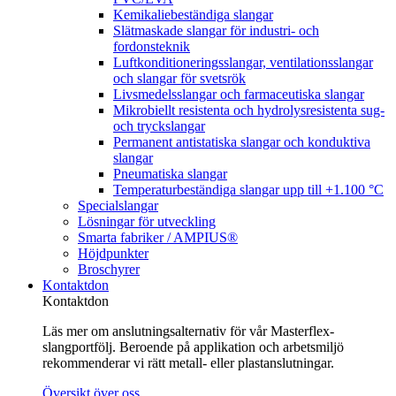
Kemikaliebeständiga slangar
Slätmaskade slangar för industri- och
fordonsteknik
Luftkonditioneringsslangar, ventilationsslangar
och slangar för svetsrök
Livsmedelsslangar och farmaceutiska slangar
Mikrobiellt resistenta och hydrolysresistenta sug-
och tryckslangar
Permanent antistatiska slangar och konduktiva
slangar
Pneumatiska slangar
Temperaturbeständiga slangar upp till +1.100 °C
Specialslangar
Lösningar för utveckling
Smarta fabriker / AMPIUS®
Höjdpunkter
Broschyrer
Kontaktdon
Kontaktdon
Läs mer om anslutningsalternativ för vår Masterflex-
slangportfölj. Beroende på applikation och arbetsmiljö
rekommenderar vi rätt metall- eller plastanslutningar.
Översikt över oss