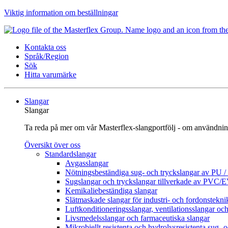
Viktig information om beställningar
Kontakta oss
Språk/Region
Sök
Hitta varumärke
Slangar
Slangar
Ta reda på mer om vår Masterflex-slangportfölj - om användnin
Översikt över oss
Standardslangar
Avgasslangar
Nötningsbeständiga sug- och tryckslangar av PU 
Sugslangar och tryckslangar tillverkade av PVC/
Kemikaliebeständiga slangar
Slätmaskade slangar för industri- och fordonstekni
Luftkonditioneringsslangar, ventilationsslangar och
Livsmedelsslangar och farmaceutiska slangar
Mikrobiellt resistenta och hydrolysresistenta sug- 