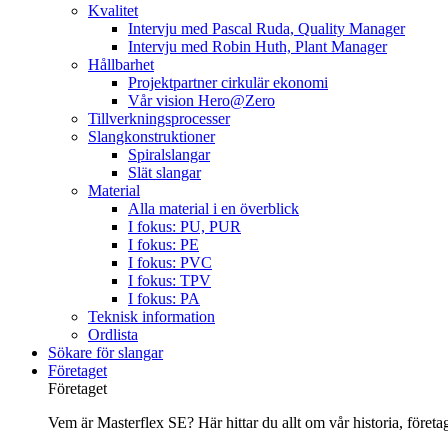
Kvalitet
Intervju med Pascal Ruda, Quality Manager
Intervju med Robin Huth, Plant Manager
Hållbarhet
Projektpartner cirkulär ekonomi
Vår vision Hero@Zero
Tillverkningsprocesser
Slangkonstruktioner
Spiralslangar
Slät slangar
Material
Alla material i en överblick
I fokus: PU, PUR
I fokus: PE
I fokus: PVC
I fokus: TPV
I fokus: PA
Teknisk information
Ordlista
Sökare för slangar
Företaget
Företaget
Vem är Masterflex SE? Här hittar du allt om vår historia, företage