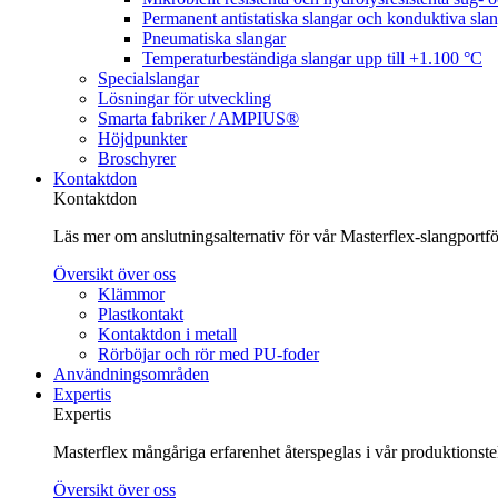
Permanent antistatiska slangar och konduktiva sla
Pneumatiska slangar
Temperaturbeständiga slangar upp till +1.100 °C
Specialslangar
Lösningar för utveckling
Smarta fabriker / AMPIUS®
Höjdpunkter
Broschyrer
Kontaktdon
Kontaktdon
Läs mer om anslutningsalternativ för vår Masterflex-slangportföl
Översikt över oss
Klämmor
Plastkontakt
Kontaktdon i metall
Rörböjar och rör med PU-foder
Användningsområden
Expertis
Expertis
Masterflex mångåriga erfarenhet återspeglas i vår produktionst
Översikt över oss