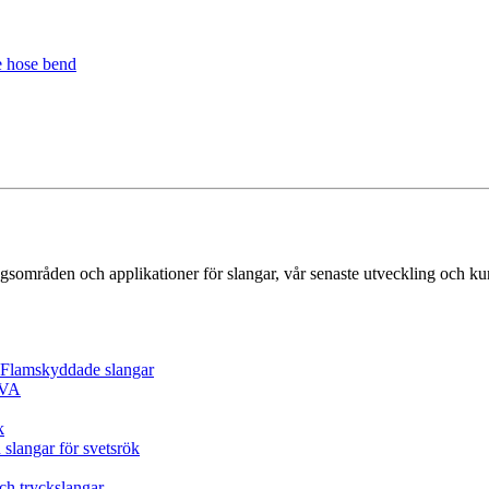
gsområden och applikationer för slangar, vår senaste utveckling och k
/ Flamskyddade slangar
EVA
k
 slangar för svetsrök
och tryckslangar