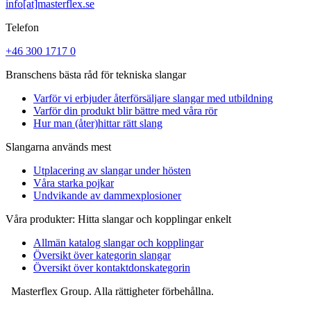
info[at]masterflex.se
Telefon
+46 300 1717 0
Branschens bästa råd för tekniska slangar
Varför vi erbjuder återförsäljare slangar med utbildning
Varför din produkt blir bättre med våra rör
Hur man (åter)hittar rätt slang
Slangarna används mest
Utplacering av slangar under hösten
Våra starka pojkar
Undvikande av dammexplosioner
Våra produkter: Hitta slangar och kopplingar enkelt
Allmän katalog slangar och kopplingar
Översikt över kategorin slangar
Översikt över kontaktdonskategorin
Masterflex Group. Alla rättigheter förbehållna.