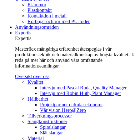
Klämmor
Plastkontakt
Kontaktdon i metall
Rörböjar och rör med PU-foder
Användningsområden
Expertis
Expertis
Masterflex mångåriga erfarenhet återspeglas i vår
produktionsteknik och materialkunskap av högsta kvalitet. Ta
reda på mer här och använd våra omfattande
informationssamlingar.
Översikt över oss
Kvalitet
Intervju med Pascal Ruda, Quality Manager
Intervju med Robin Huth, Plant Manager
Hållbarhet
Projektpartner cirkulär ekonomi
Vår vision Hero@Zero
Tillverkningsprocesser
Slangkonstruktioner
Spiralslangar
Slät slangar
Material