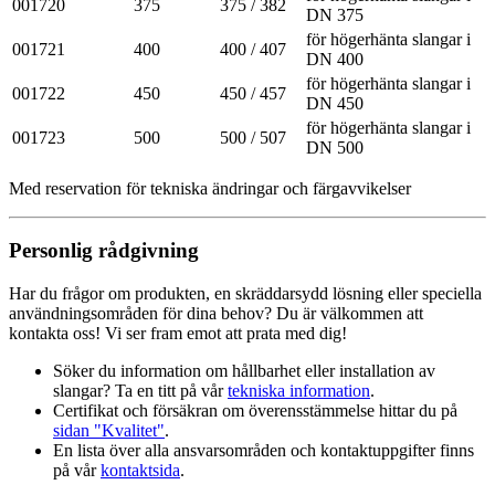
001720
375
375 / 382
DN 375
för högerhänta slangar i
001721
400
400 / 407
DN 400
för högerhänta slangar i
001722
450
450 / 457
DN 450
för högerhänta slangar i
001723
500
500 / 507
DN 500
Med reservation för tekniska ändringar och färgavvikelser
Personlig rådgivning
Har du frågor om produkten, en skräddarsydd lösning eller speciella
användningsområden för dina behov? Du är välkommen att
kontakta oss! Vi ser fram emot att prata med dig!
Söker du information om hållbarhet eller installation av
slangar? Ta en titt på vår
tekniska information
.
Certifikat och försäkran om överensstämmelse hittar du på
sidan "Kvalitet"
.
En lista över alla ansvarsområden och kontaktuppgifter finns
på vår
kontaktsida
.