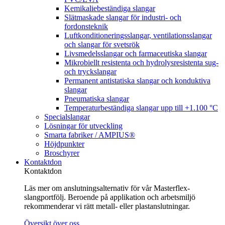
Kemikaliebeständiga slangar
Slätmaskade slangar för industri- och
fordonsteknik
Luftkonditioneringsslangar, ventilationsslangar
och slangar för svetsrök
Livsmedelsslangar och farmaceutiska slangar
Mikrobiellt resistenta och hydrolysresistenta sug-
och tryckslangar
Permanent antistatiska slangar och konduktiva
slangar
Pneumatiska slangar
Temperaturbeständiga slangar upp till +1.100 °C
Specialslangar
Lösningar för utveckling
Smarta fabriker / AMPIUS®
Höjdpunkter
Broschyrer
Kontaktdon
Kontaktdon
Läs mer om anslutningsalternativ för vår Masterflex-
slangportfölj. Beroende på applikation och arbetsmiljö
rekommenderar vi rätt metall- eller plastanslutningar.
Översikt över oss