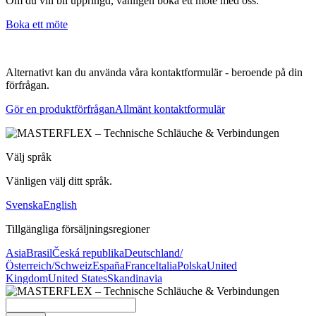
Om du vill bli uppringd, vänligen boka ett möte med oss:
Boka ett möte
Alternativt kan du använda våra kontaktformulär - beroende på din
förfrågan.
Gör en produktförfrågan
Allmänt kontaktformulär
Välj språk
Vänligen välj ditt språk.
Svenska
English
Tillgängliga försäljningsregioner
Asia
Brasil
Česká republika
Deutschland/
Österreich/Schweiz
España
France
Italia
Polska
United
Kingdom
United States
Skandinavia