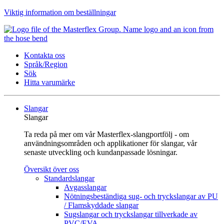
Viktig information om beställningar
Kontakta oss
Språk/Region
Sök
Hitta varumärke
Slangar
Slangar
Ta reda på mer om vår Masterflex-slangportfölj - om
användningsområden och applikationer för slangar, vår
senaste utveckling och kundanpassade lösningar.
Översikt över oss
Standardslangar
Avgasslangar
Nötningsbeständiga sug- och tryckslangar av PU
/ Flamskyddade slangar
Sugslangar och tryckslangar tillverkade av
PVC/EVA