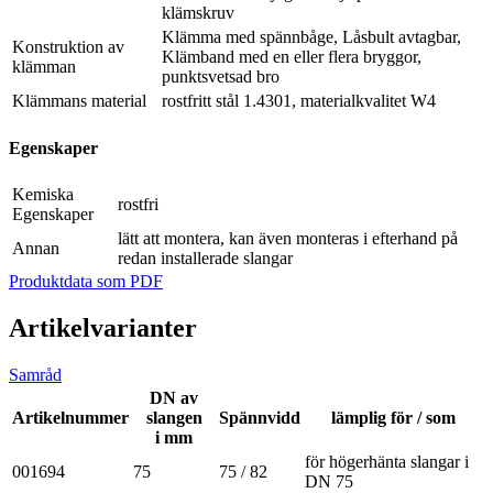
klämskruv
Klämma med spännbåge, Låsbult avtagbar,
Konstruktion av
Klämband med en eller flera bryggor,
klämman
punktsvetsad bro
Klämmans material
rostfritt stål 1.4301, materialkvalitet W4
Egenskaper
Kemiska
rostfri
Egenskaper
lätt att montera, kan även monteras i efterhand på
Annan
redan installerade slangar
Produktdata som PDF
Artikelvarianter
Samråd
DN av
Artikelnummer
slangen
Spännvidd
lämplig för / som
i mm
för högerhänta slangar i
001694
75
75 / 82
DN 75