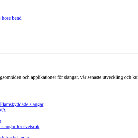
gsområden och applikationer för slangar, vår senaste utveckling och k
/ Flamskyddade slangar
EVA
k
 slangar för svetsrök
och tryckslangar