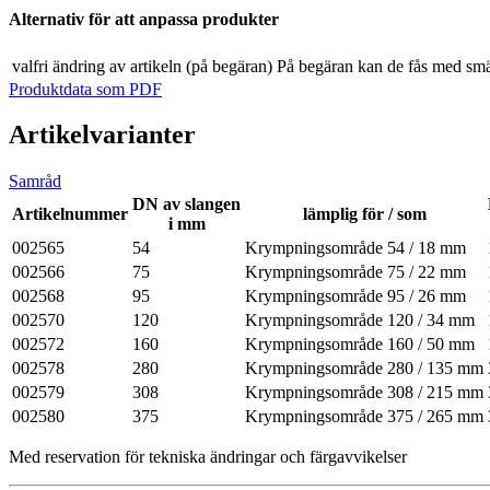
Alternativ för att anpassa produkter
valfri ändring av artikeln (på begäran)
På begäran kan de fås med smä
Produktdata som PDF
Artikelvarianter
Samråd
DN av slangen
Artikelnummer
lämplig för / som
i mm
002565
54
Krympningsområde 54 / 18 mm
002566
75
Krympningsområde 75 / 22 mm
002568
95
Krympningsområde 95 / 26 mm
002570
120
Krympningsområde 120 / 34 mm
002572
160
Krympningsområde 160 / 50 mm
002578
280
Krympningsområde 280 / 135 mm
002579
308
Krympningsområde 308 / 215 mm
002580
375
Krympningsområde 375 / 265 mm
Med reservation för tekniska ändringar och färgavvikelser