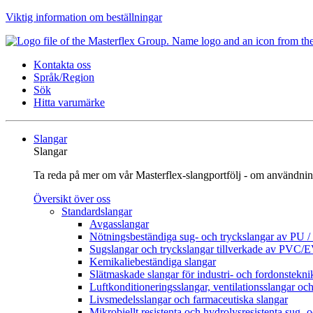
Viktig information om beställningar
Kontakta oss
Språk/Region
Sök
Hitta varumärke
Slangar
Slangar
Ta reda på mer om vår Masterflex-slangportfölj - om användnin
Översikt över oss
Standardslangar
Avgasslangar
Nötningsbeständiga sug- och tryckslangar av PU 
Sugslangar och tryckslangar tillverkade av PVC/
Kemikaliebeständiga slangar
Slätmaskade slangar för industri- och fordonstekni
Luftkonditioneringsslangar, ventilationsslangar och
Livsmedelsslangar och farmaceutiska slangar
Mikrobiellt resistenta och hydrolysresistenta sug- 