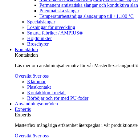
Permanent antistatiska slangar och konduktiva sla
Pneumatiska slangar
Temperaturbeständiga slangar upp till +1.100 °C
Specialslangar
Lösningar för utveckling
Smarta fabriker / AMPIUS®
Höjdpunkter
Broschyrer
Kontaktdon
Kontaktdon
Läs mer om anslutningsalternativ för vår Masterflex-slangportföl
Översikt över oss
Klämmor
Plastkontakt
Kontaktdon i metall
Rörböjar och rör med PU-foder
Användningsområden
Expertis
Expertis
Masterflex mångåriga erfarenhet återspeglas i vår produktionst
Översikt över oss