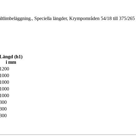
ltlimbeläggning., Speciella längder, Krympområden 54/18 till 375/265
Längd (h1)
i mm
1200
1000
1000
1000
1000
300
300
300