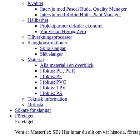
Kvalitet
Intervju med Pascal Ruda, Quality Manager
Intervju med Robin Huth, Plant Manager
Hållbarhet
Projektpartner cirkulär ekonomi
Vår vision Hero@Zero
Tillverkningsprocesser
Slangkonstruktioner
Spiralslangar
Slät slangar
Material
Alla material i en överblick
I fokus: PU, PUR
I fokus: PE
I fokus: PVC
I fokus: TPV
I fokus: PA
Teknisk information
Ordlista
Sökare för slangar
Företaget
Företaget
Vem är Masterflex SE? Här hittar du allt om vår historia, företage