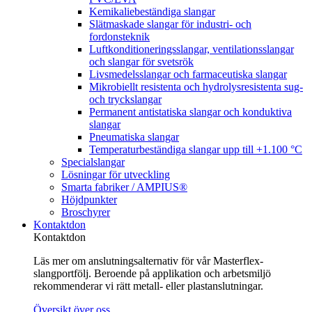
Kemikaliebeständiga slangar
Slätmaskade slangar för industri- och
fordonsteknik
Luftkonditioneringsslangar, ventilationsslangar
och slangar för svetsrök
Livsmedelsslangar och farmaceutiska slangar
Mikrobiellt resistenta och hydrolysresistenta sug-
och tryckslangar
Permanent antistatiska slangar och konduktiva
slangar
Pneumatiska slangar
Temperaturbeständiga slangar upp till +1.100 °C
Specialslangar
Lösningar för utveckling
Smarta fabriker / AMPIUS®
Höjdpunkter
Broschyrer
Kontaktdon
Kontaktdon
Läs mer om anslutningsalternativ för vår Masterflex-
slangportfölj. Beroende på applikation och arbetsmiljö
rekommenderar vi rätt metall- eller plastanslutningar.
Översikt över oss