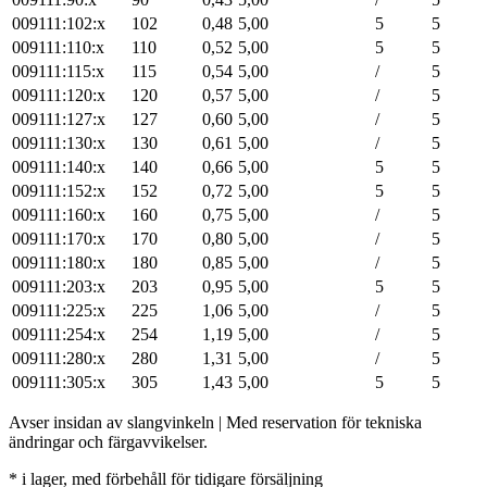
009111:102:x
102
0,48
5,00
5
5
009111:110:x
110
0,52
5,00
5
5
009111:115:x
115
0,54
5,00
/
5
009111:120:x
120
0,57
5,00
/
5
009111:127:x
127
0,60
5,00
/
5
009111:130:x
130
0,61
5,00
/
5
009111:140:x
140
0,66
5,00
5
5
009111:152:x
152
0,72
5,00
5
5
009111:160:x
160
0,75
5,00
/
5
009111:170:x
170
0,80
5,00
/
5
009111:180:x
180
0,85
5,00
/
5
009111:203:x
203
0,95
5,00
5
5
009111:225:x
225
1,06
5,00
/
5
009111:254:x
254
1,19
5,00
/
5
009111:280:x
280
1,31
5,00
/
5
009111:305:x
305
1,43
5,00
5
5
Avser insidan av slangvinkeln | Med reservation för tekniska
ändringar och färgavvikelser.
* i lager, med förbehåll för tidigare försäljning