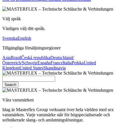
Välj språk
Vänligen välj ditt språk.
Svenska
English
Tillgängliga försäljningsregioner
Asia
Brasil
Česká republika
Deutschland/
Österreich/Schweiz
España
France
Italia
Polska
United
Kingdom
United States
Skandinavia
Search
Våra varumärken
Idag är Masterflex Group verksamt över hela världen med sex
varumärken. Varje varumärke står för högspecialiserade och
sofistikerade slang- och anslutningslösningar.