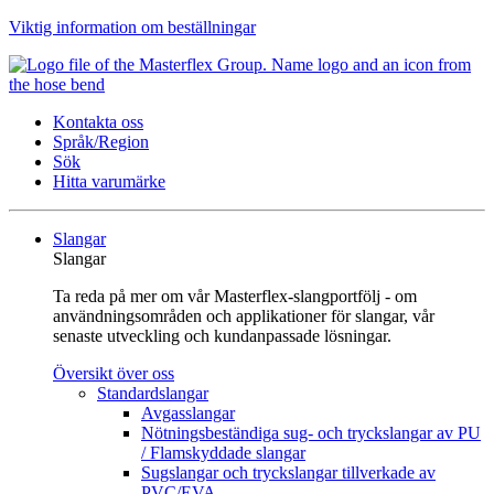
Viktig information om beställningar
Kontakta oss
Språk/Region
Sök
Hitta varumärke
Slangar
Slangar
Ta reda på mer om vår Masterflex-slangportfölj - om
användningsområden och applikationer för slangar, vår
senaste utveckling och kundanpassade lösningar.
Översikt över oss
Standardslangar
Avgasslangar
Nötningsbeständiga sug- och tryckslangar av PU
/ Flamskyddade slangar
Sugslangar och tryckslangar tillverkade av
PVC/EVA