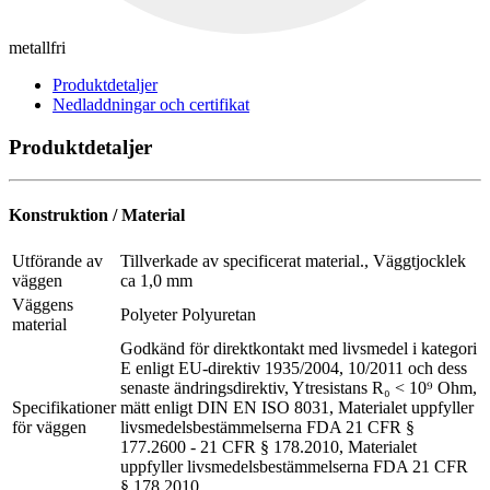
metallfri
Produktdetaljer
Nedladdningar och certifikat
Produktdetaljer
Konstruktion / Material
Utförande av
Tillverkade av specificerat material., Väggtjocklek
väggen
ca 1,0 mm
Väggens
Polyeter Polyuretan
material
Godkänd för direktkontakt med livsmedel i kategori
E enligt EU-direktiv 1935/2004, 10/2011 och dess
senaste ändringsdirektiv, Ytresistans R₀ < 10⁹ Ohm,
Specifikationer
mätt enligt DIN EN ISO 8031, Materialet uppfyller
för väggen
livsmedelsbestämmelserna FDA 21 CFR §
177.2600 - 21 CFR § 178.2010, Materialet
uppfyller livsmedelsbestämmelserna FDA 21 CFR
§ 178.2010