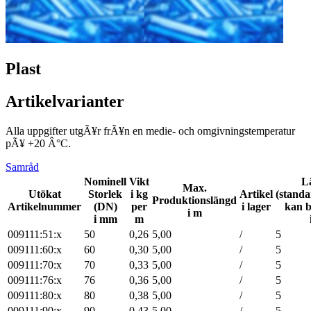
Plast
Artikelvarianter
Alla uppgifter utgÃ¥r frÃ¥n en medie- och omgivningstemperatur
pÃ¥ +20 Â°C.
Samråd
Nominell
Vikt
L
Max.
Utökat
Storlek
i kg
Artikel
(stand
Produktionslängd
Artikelnummer
(DN)
per
i lager
kan b
i m
i mm
m
009111:51:x
50
0,26
5,00
/
5
009111:60:x
60
0,30
5,00
/
5
009111:70:x
70
0,33
5,00
/
5
009111:76:x
76
0,36
5,00
/
5
009111:80:x
80
0,38
5,00
/
5
009111:90:x
90
0,43
5,00
/
5