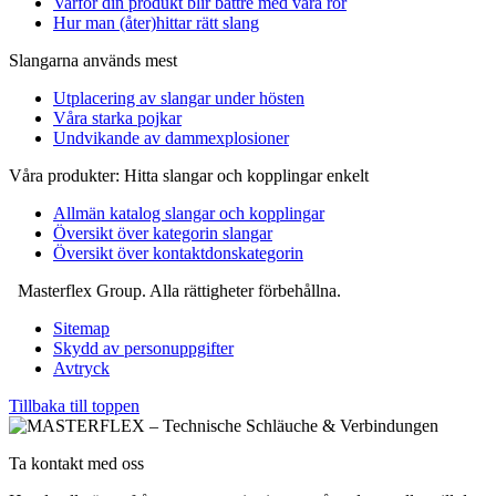
Varför din produkt blir bättre med våra rör
Hur man (åter)hittar rätt slang
Slangarna används mest
Utplacering av slangar under hösten
Våra starka pojkar
Undvikande av dammexplosioner
Våra produkter: Hitta slangar och kopplingar enkelt
Allmän katalog slangar och kopplingar
Översikt över kategorin slangar
Översikt över kontaktdonskategorin
Masterflex Group. Alla rättigheter förbehållna.
Sitemap
Skydd av personuppgifter
Avtryck
Tillbaka till toppen
Ta kontakt med oss