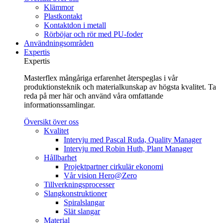
Klämmor
Plastkontakt
Kontaktdon i metall
Rörböjar och rör med PU-foder
Användningsområden
Expertis
Expertis
Masterflex mångåriga erfarenhet återspeglas i vår
produktionsteknik och materialkunskap av högsta kvalitet. Ta
reda på mer här och använd våra omfattande
informationssamlingar.
Översikt över oss
Kvalitet
Intervju med Pascal Ruda, Quality Manager
Intervju med Robin Huth, Plant Manager
Hållbarhet
Projektpartner cirkulär ekonomi
Vår vision Hero@Zero
Tillverkningsprocesser
Slangkonstruktioner
Spiralslangar
Slät slangar
Material