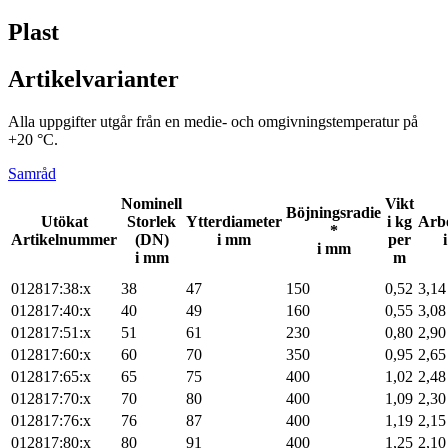
Plast
Artikelvarianter
Alla uppgifter utgår från en medie- och omgivningstemperatur på
+20 °C.
Samråd
Nominell
Vikt
Böjningsradie
Utökat
Storlek
Ytterdiameter
i kg
Arbe
*
Artikelnummer
(DN)
i mm
per
i mm
i mm
m
012817:38:x
38
47
150
0,52
3,14
012817:40:x
40
49
160
0,55
3,08
012817:51:x
51
61
230
0,80
2,90
012817:60:x
60
70
350
0,95
2,65
012817:65:x
65
75
400
1,02
2,48
012817:70:x
70
80
400
1,09
2,30
012817:76:x
76
87
400
1,19
2,15
012817:80:x
80
91
400
1,25
2,10