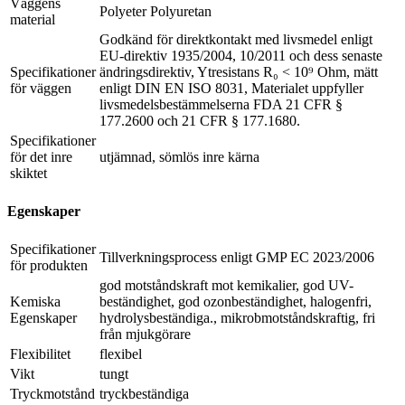
Väggens
Polyeter Polyuretan
material
Godkänd för direktkontakt med livsmedel enligt
EU-direktiv 1935/2004, 10/2011 och dess senaste
Specifikationer
ändringsdirektiv, Ytresistans R₀ < 10⁹ Ohm, mätt
för väggen
enligt DIN EN ISO 8031, Materialet uppfyller
livsmedelsbestämmelserna FDA 21 CFR §
177.2600 och 21 CFR § 177.1680.
Specifikationer
för det inre
utjämnad, sömlös inre kärna
skiktet
Egenskaper
Specifikationer
Tillverkningsprocess enligt GMP EC 2023/2006
för produkten
god motståndskraft mot kemikalier, god UV-
Kemiska
beständighet, god ozonbeständighet, halogenfri,
Egenskaper
hydrolysbeständiga., mikrobmotståndskraftig, fri
från mjukgörare
Flexibilitet
flexibel
Vikt
tungt
Tryckmotstånd
tryckbeständiga