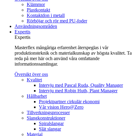
Klämmor
Plastkontakt
Kontaktdon i metall
Rörböjar och rör med PU-foder
Användningsområden
Expertis
Expertis
Masterflex mångåriga erfarenhet återspeglas i vår
produktionsteknik och materialkunskap av högsta kvalitet. Ta
reda på mer här och använd våra omfattande
informationssamlingar.
Översikt över oss
Kvalitet
Intervju med Pascal Ruda, Quality Manager
Intervju med Robin Huth, Plant Manager
Hållbarhet
Projektpartner cirkulär ekonomi
Vår vision Hero@Zero
Tillverkningsprocesser
Slangkonstruktioner
Spiralslangar
Slät slangar
Material