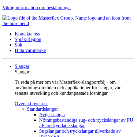
Viktig information om beställningar
Kontakta oss
Språk/Region
Sök
Hitta varumärke
Slangar
Slangar
Ta reda på mer om vår Masterflex-slangportfölj - om
användningsområden och applikationer för slangar, vår
senaste utveckling och kundanpassade lösningar.
Översikt över oss
Standardslangar
Avgasslangar
Nötningsbeständiga sug- och tryckslangar av PU
/ Flamskyddade slangar
Sugslangar och tryckslangar tillverkade av
PVC/EVA