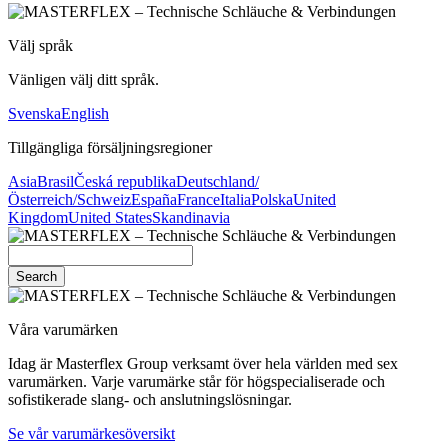
Välj språk
Vänligen välj ditt språk.
Svenska
English
Tillgängliga försäljningsregioner
Asia
Brasil
Česká republika
Deutschland/
Österreich/Schweiz
España
France
Italia
Polska
United
Kingdom
United States
Skandinavia
Search
Våra varumärken
Idag är Masterflex Group verksamt över hela världen med sex
varumärken. Varje varumärke står för högspecialiserade och
sofistikerade slang- och anslutningslösningar.
Se vår varumärkesöversikt