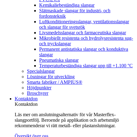
Kemikaliebeständiga slangar
Slätmaskade slangar för industri- och
fordonsteknik
Luftkonditioneringsslangar, ventilationsslangar
och slangar för svetsrök
Livsmedelsslangar och farmaceutiska slangar
Mikrobiellt resistenta och hydrolysresistenta sug-
och tryckslangar
Permanent antistatiska slangar och konduktiva
slangar
Pneumatiska slangar
Temperaturbeständiga slangar upp till +1.100 °C
Specialslangar
Lösningar för utveckling
Smarta fabriker / AMPIUS®
Höjdpunkter
Broschyrer
Kontaktdon
Kontaktdon
Läs mer om anslutningsalternativ för vår Masterflex-
slangportfölj. Beroende på applikation och arbetsmiljö
rekommenderar vi rätt metall- eller plastanslutningar.
Översikt över oss