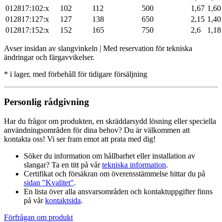
012817:102:x
102
112
500
1,67
1,60
012817:127:x
127
138
650
2,15
1,40
012817:152:x
152
165
750
2,6
1,18
Avser insidan av slangvinkeln | Med reservation för tekniska
ändringar och färgavvikelser.
* i lager, med förbehåll för tidigare försäljning
Personlig rådgivning
Har du frågor om produkten, en skräddarsydd lösning eller speciella
användningsområden för dina behov? Du är välkommen att
kontakta oss! Vi ser fram emot att prata med dig!
Söker du information om hållbarhet eller installation av
slangar? Ta en titt på vår
tekniska information
.
Certifikat och försäkran om överensstämmelse hittar du på
sidan "Kvalitet"
.
En lista över alla ansvarsområden och kontaktuppgifter finns
på vår
kontaktsida
.
Förfrågan om produkt