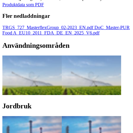
Produktdata som PDF
Fler nedladdningar
TRGS_727_MasterflexGroup_02-2023_EN.pdf
DoC_Master-PUR
Food A_EU10_2011_FDA_DE_EN_2025_V6.pdf
Användningsområden
Jordbruk