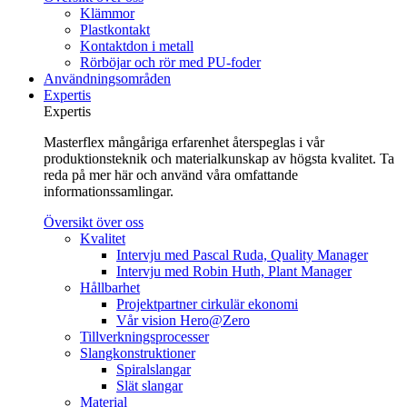
Klämmor
Plastkontakt
Kontaktdon i metall
Rörböjar och rör med PU-foder
Användningsområden
Expertis
Expertis
Masterflex mångåriga erfarenhet återspeglas i vår
produktionsteknik och materialkunskap av högsta kvalitet. Ta
reda på mer här och använd våra omfattande
informationssamlingar.
Översikt över oss
Kvalitet
Intervju med Pascal Ruda, Quality Manager
Intervju med Robin Huth, Plant Manager
Hållbarhet
Projektpartner cirkulär ekonomi
Vår vision Hero@Zero
Tillverkningsprocesser
Slangkonstruktioner
Spiralslangar
Slät slangar
Material