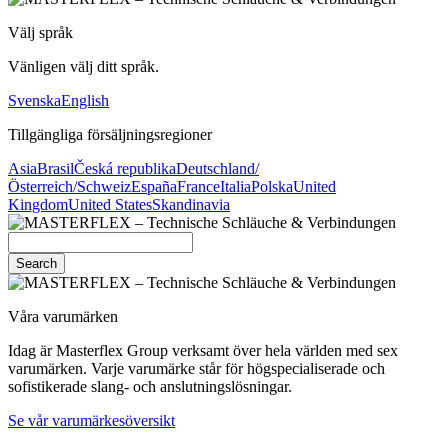
Välj språk
Vänligen välj ditt språk.
Svenska
English
Tillgängliga försäljningsregioner
Asia
Brasil
Česká republika
Deutschland/
Österreich/Schweiz
España
France
Italia
Polska
United
Kingdom
United States
Skandinavia
Search
Våra varumärken
Idag är Masterflex Group verksamt över hela världen med sex
varumärken. Varje varumärke står för högspecialiserade och
sofistikerade slang- och anslutningslösningar.
Se vår varumärkesöversikt