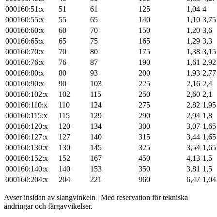
000160:51:x
51
61
125
1,04
4
000160:55:x
55
65
140
1,10
3,75
000160:60:x
60
70
150
1,20
3,6
000160:65:x
65
75
165
1,29
3,3
000160:70:x
70
80
175
1,38
3,15
000160:76:x
76
87
190
1,61
2,92
000160:80:x
80
93
200
1,93
2,77
000160:90:x
90
103
225
2,16
2,4
000160:102:x
102
115
250
2,60
2,1
000160:110:x
110
124
275
2,82
1,95
000160:115:x
115
129
290
2,94
1,8
000160:120:x
120
134
300
3,07
1,65
000160:127:x
127
140
315
3,44
1,65
000160:130:x
130
145
325
3,54
1,65
000160:152:x
152
167
450
4,13
1,5
000160:140:x
140
153
350
3,81
1,5
000160:204:x
204
221
960
6,47
1,04
Avser insidan av slangvinkeln | Med reservation för tekniska
ändringar och färgavvikelser.