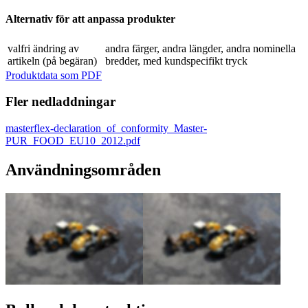
Alternativ för att anpassa produkter
valfri ändring av
andra färger, andra längder, andra nominella
artikeln (på begäran)
bredder, med kundspecifikt tryck
Produktdata som PDF
Fler nedladdningar
masterflex-declaration_of_conformity_Master-
PUR_FOOD_EU10_2012.pdf
Användningsområden