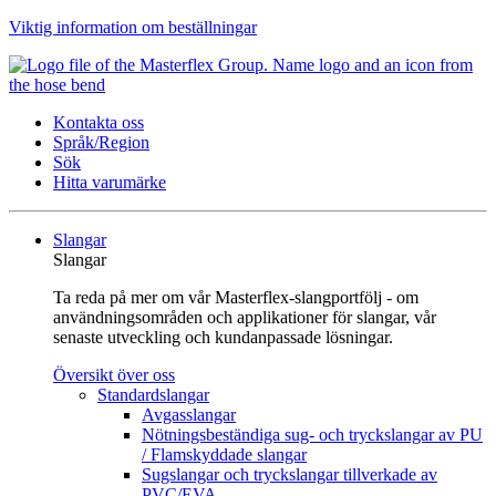
Viktig information om beställningar
Kontakta oss
Språk/Region
Sök
Hitta varumärke
Slangar
Slangar
Ta reda på mer om vår Masterflex-slangportfölj - om
användningsområden och applikationer för slangar, vår
senaste utveckling och kundanpassade lösningar.
Översikt över oss
Standardslangar
Avgasslangar
Nötningsbeständiga sug- och tryckslangar av PU
/ Flamskyddade slangar
Sugslangar och tryckslangar tillverkade av
PVC/EVA