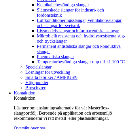
Kemikaliebeständiga slangar
Slätmaskade slangar för industri- och
fordonsteknik
Luftkonditioneringsslangar, ventilationsslangar
och slangar för svetsrök
Livsmedelsslangar och farmaceutiska slangar
Mikrobiellt resistenta och hydrolysresistenta sug-
och tryckslangar
Permanent antistatiska slangar och konduktiva
slangar
Pneumatiska slangar
Temperaturbeständiga slangar upp till +1.100 °C
Specialslangar
Lösningar för utveckling
Smarta fabriker / AMPIUS®
Höjdpunkter
Broschyrer
Kontaktdon
Kontaktdon
Läs mer om anslutningsalternativ för vår Masterflex-
slangportfölj. Beroende på applikation och arbetsmiljö
rekommenderar vi rätt metall- eller plastanslutningar.
Översikt över oss