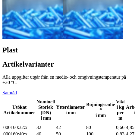
Plast
Artikelvarianter
Alla uppgifter utgår från en medie- och omgivningstemperatur på
+20 °C.
Samråd
Nominell
Vikt
Böjningsradie
Utökat
Storlek
Ytterdiameter
i kg
Arbe
*
Artikelnummer
(DN)
i mm
per
i mm
i mm
m
000160:32:x
32
42
80
0,66
4,85
000160:40:x
40
50
100
0,83
4,27