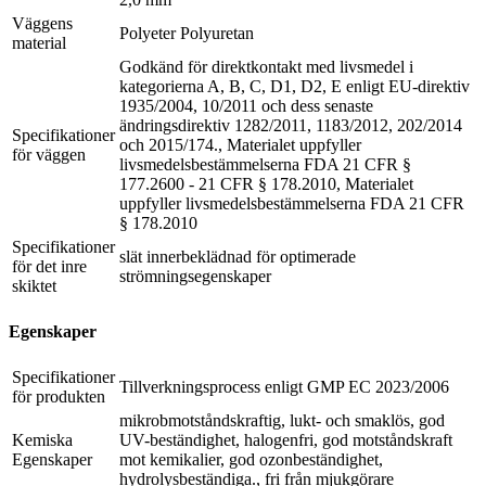
Väggens
Polyeter Polyuretan
material
Godkänd för direktkontakt med livsmedel i
kategorierna A, B, C, D1, D2, E enligt EU-direktiv
1935/2004, 10/2011 och dess senaste
ändringsdirektiv 1282/2011, 1183/2012, 202/2014
Specifikationer
och 2015/174., Materialet uppfyller
för väggen
livsmedelsbestämmelserna FDA 21 CFR §
177.2600 - 21 CFR § 178.2010, Materialet
uppfyller livsmedelsbestämmelserna FDA 21 CFR
§ 178.2010
Specifikationer
slät innerbeklädnad för optimerade
för det inre
strömningsegenskaper
skiktet
Egenskaper
Specifikationer
Tillverkningsprocess enligt GMP EC 2023/2006
för produkten
mikrobmotståndskraftig, lukt- och smaklös, god
Kemiska
UV-beständighet, halogenfri, god motståndskraft
Egenskaper
mot kemikalier, god ozonbeständighet,
hydrolysbeständiga., fri från mjukgörare