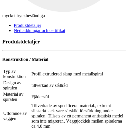
mycket tryckbeständiga
Produktdetaljer
Nedladdningar och certifikat
Produktdetaljer
Konstruktion / Material
Typ av
Profil extruderad slang med metallspiral
konstruktion
Design av
tillverkad av ståltråd
spiralen
Material av
Fjäderstål
spiralen
Tillverkade av specificerat material., extremt
slitstarkt tack vare särskild förstärkning under
Utförande av
spiralen, Tillsats av ett permanent antistatiskt medel
väggen
som inte migrerar., Väggtjocklek mellan spiralerna
ca 4,0 mm