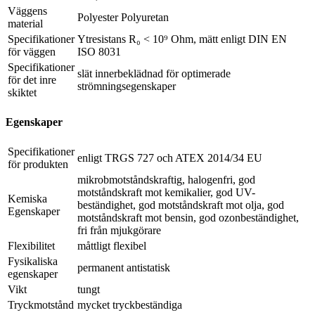
Väggens
Polyester Polyuretan
material
Specifikationer
Ytresistans R₀ < 10⁹ Ohm, mätt enligt DIN EN
för väggen
ISO 8031
Specifikationer
slät innerbeklädnad för optimerade
för det inre
strömningsegenskaper
skiktet
Egenskaper
Specifikationer
enligt TRGS 727 och ATEX 2014/34 EU
för produkten
mikrobmotståndskraftig, halogenfri, god
motståndskraft mot kemikalier, god UV-
Kemiska
beständighet, god motståndskraft mot olja, god
Egenskaper
motståndskraft mot bensin, god ozonbeständighet,
fri från mjukgörare
Flexibilitet
måttligt flexibel
Fysikaliska
permanent antistatisk
egenskaper
Vikt
tungt
Tryckmotstånd
mycket tryckbeständiga