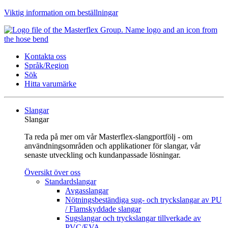
Viktig information om beställningar
Kontakta oss
Språk/Region
Sök
Hitta varumärke
Slangar
Slangar
Ta reda på mer om vår Masterflex-slangportfölj - om
användningsområden och applikationer för slangar, vår
senaste utveckling och kundanpassade lösningar.
Översikt över oss
Standardslangar
Avgasslangar
Nötningsbeständiga sug- och tryckslangar av PU
/ Flamskyddade slangar
Sugslangar och tryckslangar tillverkade av
PVC/EVA