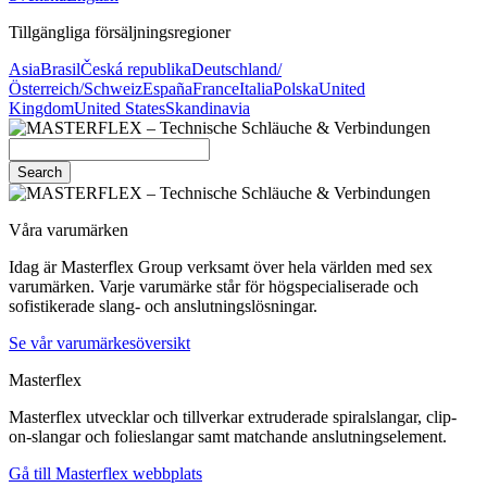
Tillgängliga försäljningsregioner
Asia
Brasil
Česká republika
Deutschland/
Österreich/Schweiz
España
France
Italia
Polska
United
Kingdom
United States
Skandinavia
Search
Våra varumärken
Idag är Masterflex Group verksamt över hela världen med sex
varumärken. Varje varumärke står för högspecialiserade och
sofistikerade slang- och anslutningslösningar.
Se vår varumärkesöversikt
Masterflex
Masterflex utvecklar och tillverkar extruderade spiralslangar, clip-
on-slangar och folieslangar samt matchande anslutningselement.
Gå till Masterflex webbplats