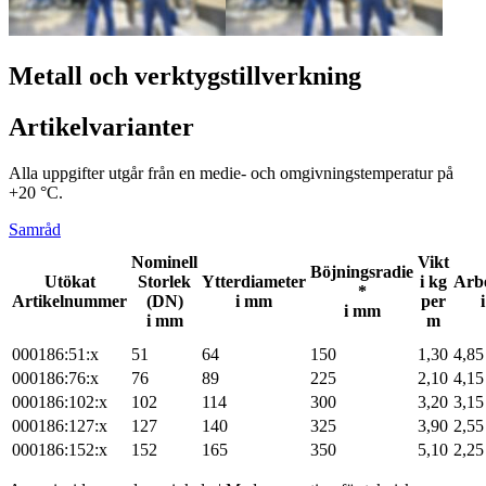
Metall och verktygstillverkning
Artikelvarianter
Alla uppgifter utgår från en medie- och omgivningstemperatur på
+20 °C.
Samråd
Nominell
Vikt
Böjningsradie
Utökat
Storlek
Ytterdiameter
i kg
Arbe
*
Artikelnummer
(DN)
i mm
per
i mm
i mm
m
000186:51:x
51
64
150
1,30
4,85
000186:76:x
76
89
225
2,10
4,15
000186:102:x
102
114
300
3,20
3,15
000186:127:x
127
140
325
3,90
2,55
000186:152:x
152
165
350
5,10
2,25