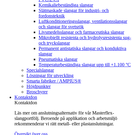
Kemikaliebeständiga slangar
Slätmaskade slangar för industri- och
fordonsteknik
Luftkonditioneringsslangar, ventilationsslangar
och slangar för svetsrök
Livsmedelsslangar och farmaceutiska slangar
Mikrobiellt resistenta och hydrolysresistenta sug-
och tryckslangar
Permanent antistatiska slangar och konduktiva
slangar
Pneumatiska slangar
Temperaturbeständiga slangar upp till +1.100 °C
Specialslangar
Lösningar för utveckling
Smarta fabriker / AMPIUS®
Höjdpunkter
Broschyrer
Kontaktdon
Kontaktdon
Läs mer om anslutningsalternativ för vår Masterflex-
slangportfölj. Beroende på applikation och arbetsmiljö
rekommenderar vi rätt metall- eller plastanslutningar.
Översikt över oss