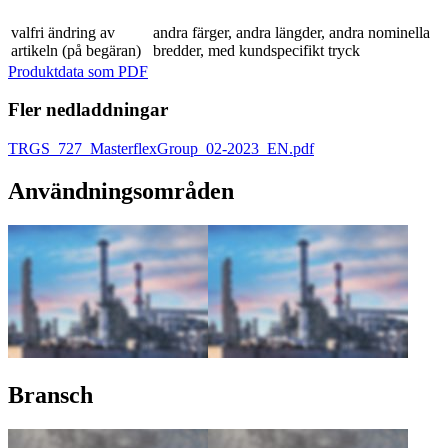
valfri ändring av
andra färger, andra längder, andra nominella
artikeln (på begäran)
bredder, med kundspecifikt tryck
Produktdata som PDF
Fler nedladdningar
TRGS_727_MasterflexGroup_02-2023_EN.pdf
Användningsområden
Bransch