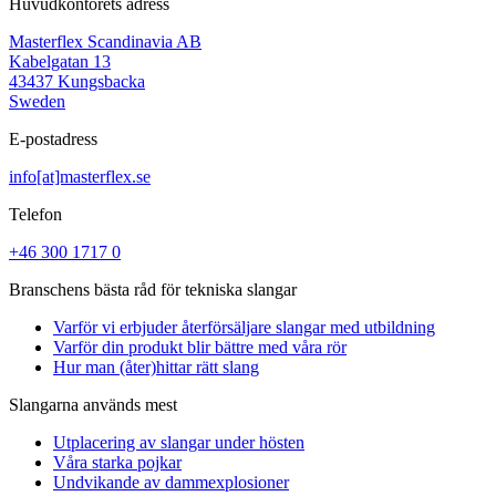
Huvudkontorets adress
Masterflex Scandinavia AB
Kabelgatan 13
43437 Kungsbacka
Sweden
E-postadress
info[at]masterflex.se
Telefon
+46 300 1717 0
Branschens bästa råd för tekniska slangar
Varför vi erbjuder återförsäljare slangar med utbildning
Varför din produkt blir bättre med våra rör
Hur man (åter)hittar rätt slang
Slangarna används mest
Utplacering av slangar under hösten
Våra starka pojkar
Undvikande av dammexplosioner