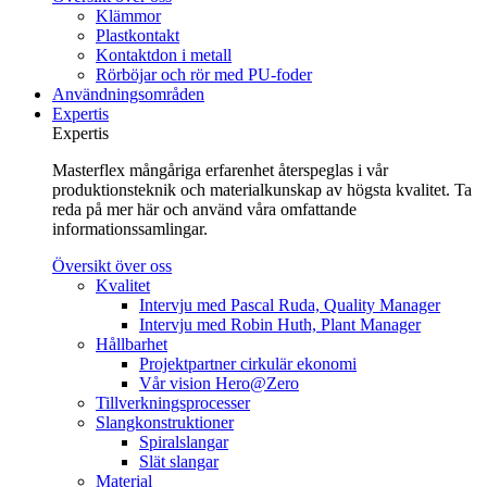
Klämmor
Plastkontakt
Kontaktdon i metall
Rörböjar och rör med PU-foder
Användningsområden
Expertis
Expertis
Masterflex mångåriga erfarenhet återspeglas i vår
produktionsteknik och materialkunskap av högsta kvalitet. Ta
reda på mer här och använd våra omfattande
informationssamlingar.
Översikt över oss
Kvalitet
Intervju med Pascal Ruda, Quality Manager
Intervju med Robin Huth, Plant Manager
Hållbarhet
Projektpartner cirkulär ekonomi
Vår vision Hero@Zero
Tillverkningsprocesser
Slangkonstruktioner
Spiralslangar
Slät slangar
Material