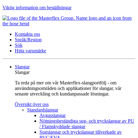
Viktig information om beställningar
Kontakta oss
Språk/Region
Sök
Hitta varumärke
Slangar
Slangar
Ta reda på mer om vår Masterflex-slangportfölj - om
användningsområden och applikationer för slangar, vår
senaste utveckling och kundanpassade lösningar.
Översikt över oss
Standardslangar
Avgasslangar
Nötningsbeständiga sug- och tryckslangar av PU
/ Flamskyddade slangar
Sugslangar och tryckslangar tillverkade av
PVC/EVA