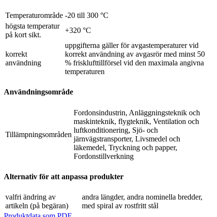
Temperaturområde
-20 till 300 °C
högsta temperatur
+320 °C
på kort sikt.
uppgifterna gäller för avgastemperaturer vid
korrekt
korrekt användning av avgasrör med minst 50
användning
% frisklufttillförsel vid den maximala angivna
temperaturen
Användningsområde
Fordonsindustrin, Anläggningsteknik och
maskinteknik, flygteknik, Ventilation och
luftkonditionering, Sjö- och
Tillämpningsområden
järnvägstransporter, Livsmedel och
läkemedel, Tryckning och papper,
Fordonstillverkning
Alternativ för att anpassa produkter
valfri ändring av
andra längder, andra nominella bredder,
artikeln (på begäran)
med spiral av rostfritt stål
Produktdata som PDF