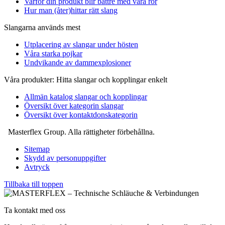
Varför din produkt blir bättre med våra rör
Hur man (åter)hittar rätt slang
Slangarna används mest
Utplacering av slangar under hösten
Våra starka pojkar
Undvikande av dammexplosioner
Våra produkter: Hitta slangar och kopplingar enkelt
Allmän katalog slangar och kopplingar
Översikt över kategorin slangar
Översikt över kontaktdonskategorin
Masterflex Group. Alla rättigheter förbehållna.
Sitemap
Skydd av personuppgifter
Avtryck
Tillbaka till toppen
Ta kontakt med oss