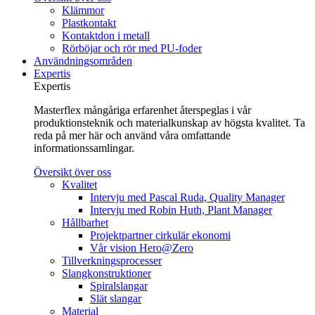
Klämmor
Plastkontakt
Kontaktdon i metall
Rörböjar och rör med PU-foder
Användningsområden
Expertis
Expertis
Masterflex mångåriga erfarenhet återspeglas i vår
produktionsteknik och materialkunskap av högsta kvalitet. Ta
reda på mer här och använd våra omfattande
informationssamlingar.
Översikt över oss
Kvalitet
Intervju med Pascal Ruda, Quality Manager
Intervju med Robin Huth, Plant Manager
Hållbarhet
Projektpartner cirkulär ekonomi
Vår vision Hero@Zero
Tillverkningsprocesser
Slangkonstruktioner
Spiralslangar
Slät slangar
Material