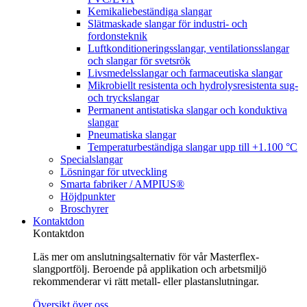
Kemikaliebeständiga slangar
Slätmaskade slangar för industri- och
fordonsteknik
Luftkonditioneringsslangar, ventilationsslangar
och slangar för svetsrök
Livsmedelsslangar och farmaceutiska slangar
Mikrobiellt resistenta och hydrolysresistenta sug-
och tryckslangar
Permanent antistatiska slangar och konduktiva
slangar
Pneumatiska slangar
Temperaturbeständiga slangar upp till +1.100 °C
Specialslangar
Lösningar för utveckling
Smarta fabriker / AMPIUS®
Höjdpunkter
Broschyrer
Kontaktdon
Kontaktdon
Läs mer om anslutningsalternativ för vår Masterflex-
slangportfölj. Beroende på applikation och arbetsmiljö
rekommenderar vi rätt metall- eller plastanslutningar.
Översikt över oss