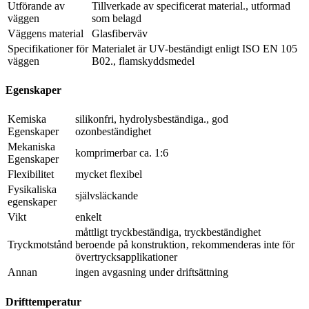
Utförande av
Tillverkade av specificerat material., utformad
väggen
som belagd
Väggens material
Glasfiberväv
Specifikationer för
Materialet är UV-beständigt enligt ISO EN 105
väggen
B02., flamskyddsmedel
Egenskaper
Kemiska
silikonfri, hydrolysbeständiga., god
Egenskaper
ozonbeständighet
Mekaniska
komprimerbar ca. 1:6
Egenskaper
Flexibilitet
mycket flexibel
Fysikaliska
självsläckande
egenskaper
Vikt
enkelt
måttligt tryckbeständiga, tryckbeständighet
Tryckmotstånd
beroende på konstruktion‚ rekommenderas inte för
övertrycksapplikationer
Annan
ingen avgasning under driftsättning
Drifttemperatur