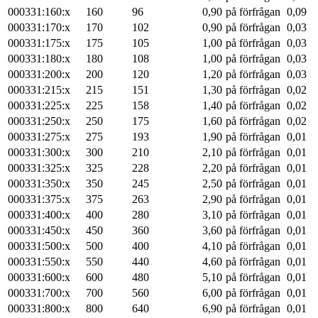
000331:160:x
160
96
0,90
på förfrågan
0,09
000331:170:x
170
102
0,90
på förfrågan
0,03
000331:175:x
175
105
1,00
på förfrågan
0,03
000331:180:x
180
108
1,00
på förfrågan
0,03
000331:200:x
200
120
1,20
på förfrågan
0,03
000331:215:x
215
151
1,30
på förfrågan
0,02
000331:225:x
225
158
1,40
på förfrågan
0,02
000331:250:x
250
175
1,60
på förfrågan
0,02
000331:275:x
275
193
1,90
på förfrågan
0,01
000331:300:x
300
210
2,10
på förfrågan
0,01
000331:325:x
325
228
2,20
på förfrågan
0,01
000331:350:x
350
245
2,50
på förfrågan
0,01
000331:375:x
375
263
2,90
på förfrågan
0,01
000331:400:x
400
280
3,10
på förfrågan
0,01
000331:450:x
450
360
3,60
på förfrågan
0,01
000331:500:x
500
400
4,10
på förfrågan
0,01
000331:550:x
550
440
4,60
på förfrågan
0,01
000331:600:x
600
480
5,10
på förfrågan
0,01
000331:700:x
700
560
6,00
på förfrågan
0,01
000331:800:x
800
640
6,90
på förfrågan
0,01