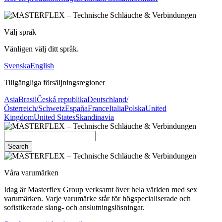
Välj språk
Vänligen välj ditt språk.
Svenska
English
Tillgängliga försäljningsregioner
Asia
Brasil
Česká republika
Deutschland/
Österreich/Schweiz
España
France
Italia
Polska
United
Kingdom
United States
Skandinavia
Search
Våra varumärken
Idag är Masterflex Group verksamt över hela världen med sex
varumärken. Varje varumärke står för högspecialiserade och
sofistikerade slang- och anslutningslösningar.