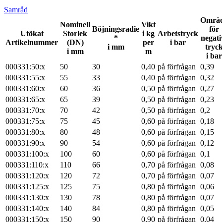
Samråd
Områ
Nominell
Vikt
Böjningsradie
för
Utökat
Storlek
i kg
Arbetstryck
*
negati
Artikelnummer
(DN)
per
i bar
i mm
tryc
i mm
m
i bar
000331:50:x
50
30
0,40
på förfrågan
0,39
000331:55:x
55
33
0,40
på förfrågan
0,32
000331:60:x
60
36
0,50
på förfrågan
0,27
000331:65:x
65
39
0,50
på förfrågan
0,23
000331:70:x
70
42
0,50
på förfrågan
0,2
000331:75:x
75
45
0,60
på förfrågan
0,18
000331:80:x
80
48
0,60
på förfrågan
0,15
000331:90:x
90
54
0,60
på förfrågan
0,12
000331:100:x
100
60
0,60
på förfrågan
0,1
000331:110:x
110
66
0,70
på förfrågan
0,08
000331:120:x
120
72
0,70
på förfrågan
0,07
000331:125:x
125
75
0,80
på förfrågan
0,06
000331:130:x
130
78
0,80
på förfrågan
0,07
000331:140:x
140
84
0,80
på förfrågan
0,05
000331:150:x
150
90
0,90
på förfrågan
0,04