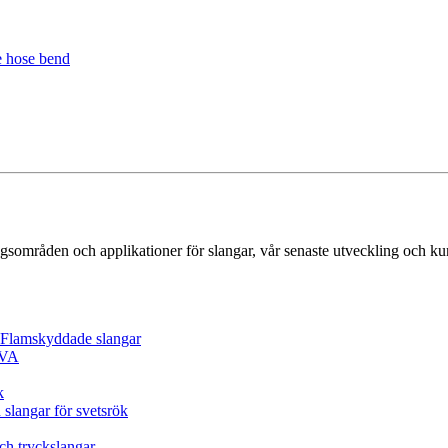
gsområden och applikationer för slangar, vår senaste utveckling och k
/ Flamskyddade slangar
EVA
k
 slangar för svetsrök
och tryckslangar