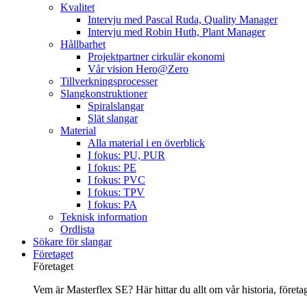
Kvalitet
Intervju med Pascal Ruda, Quality Manager
Intervju med Robin Huth, Plant Manager
Hållbarhet
Projektpartner cirkulär ekonomi
Vår vision Hero@Zero
Tillverkningsprocesser
Slangkonstruktioner
Spiralslangar
Slät slangar
Material
Alla material i en överblick
I fokus: PU, PUR
I fokus: PE
I fokus: PVC
I fokus: TPV
I fokus: PA
Teknisk information
Ordlista
Sökare för slangar
Företaget
Företaget
Vem är Masterflex SE? Här hittar du allt om vår historia, företage