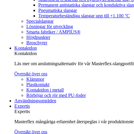
Permanent antistatiska slangar och konduktiva sla
Pneumatiska slangar
Temperaturbeständiga slangar upp till +1.100 °C
Specialslangar
Lösningar för utveckling
Smarta fabriker / AMPIUS®
Höjdpunkter
Broschyrer
Kontaktdon
Kontaktdon
Läs mer om anslutningsalternativ för vår Masterflex-slangportföl
Översikt över oss
Klämmor
Plastkontakt
Kontaktdon i metall
Rörböjar och rör med PU-foder
Användningsområden
Expertis
Expertis
Masterflex mångåriga erfarenhet återspeglas i vår produktionst
Översikt över oss