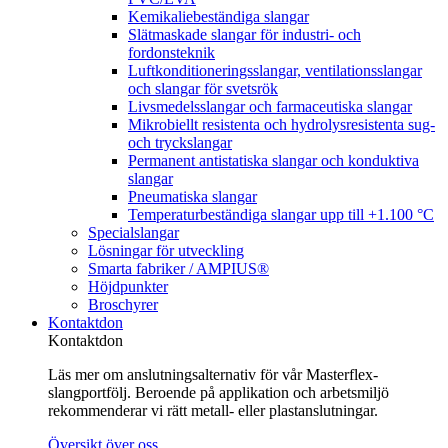
Kemikaliebeständiga slangar
Slätmaskade slangar för industri- och
fordonsteknik
Luftkonditioneringsslangar, ventilationsslangar
och slangar för svetsrök
Livsmedelsslangar och farmaceutiska slangar
Mikrobiellt resistenta och hydrolysresistenta sug-
och tryckslangar
Permanent antistatiska slangar och konduktiva
slangar
Pneumatiska slangar
Temperaturbeständiga slangar upp till +1.100 °C
Specialslangar
Lösningar för utveckling
Smarta fabriker / AMPIUS®
Höjdpunkter
Broschyrer
Kontaktdon
Kontaktdon
Läs mer om anslutningsalternativ för vår Masterflex-
slangportfölj. Beroende på applikation och arbetsmiljö
rekommenderar vi rätt metall- eller plastanslutningar.
Översikt över oss