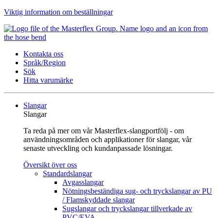
Viktig information om beställningar
Kontakta oss
Språk/Region
Sök
Hitta varumärke
Slangar
Slangar
Ta reda på mer om vår Masterflex-slangportfölj - om
användningsområden och applikationer för slangar, vår
senaste utveckling och kundanpassade lösningar.
Översikt över oss
Standardslangar
Avgasslangar
Nötningsbeständiga sug- och tryckslangar av PU
/ Flamskyddade slangar
Sugslangar och tryckslangar tillverkade av
PVC/EVA