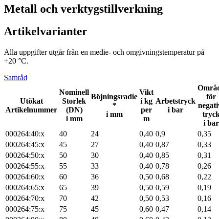
Metall och verktygstillverkning
Artikelvarianter
Alla uppgifter utgår från en medie- och omgivningstemperatur på
+20 °C.
Samråd
Områ
Nominell
Vikt
Böjningsradie
för
Utökat
Storlek
i kg
Arbetstryck
*
negati
Artikelnummer
(DN)
per
i bar
i mm
tryc
i mm
m
i bar
000264:40:x
40
24
0,40
0,9
0,35
000264:45:x
45
27
0,40
0,87
0,33
000264:50:x
50
30
0,40
0,85
0,31
000264:55:x
55
33
0,40
0,78
0,26
000264:60:x
60
36
0,50
0,68
0,22
000264:65:x
65
39
0,50
0,59
0,19
000264:70:x
70
42
0,50
0,53
0,16
000264:75:x
75
45
0,60
0,47
0,14