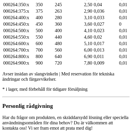
000264:350:x
350
245
2,50
0,04
0,01
000264:375:x
375
263
2,90
0,036
0,01
000264:400:x
400
280
3,10
0,033
0,01
000264:450:x
450
360
3,60
0,027
0
000264:500:x
500
400
4,10
0,023
0,01
000264:550:x
550
440
4,60
0,02
0,01
000264:600:x
600
480
5,10
0,017
0,01
000264:700:x
700
560
6,00
0,013
0,01
000264:800:x
800
640
6,90
0,011
0,01
000264:900:x
900
720
7,80
0,009
0,01
Avser insidan av slangvinkeln | Med reservation för tekniska
ändringar och färgavvikelser.
* i lager, med förbehåll för tidigare försäljning
Personlig rådgivning
Har du frågor om produkten, en skräddarsydd lösning eller speciella
användningsområden för dina behov? Du är välkommen att
kontakta oss! Vi ser fram emot att prata med dig!