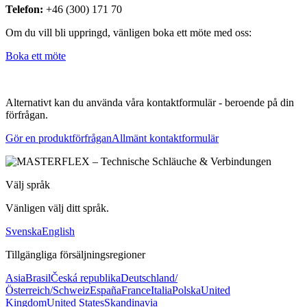
Telefon:
+46 (300) 171 70
Om du vill bli uppringd, vänligen boka ett möte med oss:
Boka ett möte
Alternativt kan du använda våra kontaktformulär - beroende på din
förfrågan.
Gör en produktförfrågan
Allmänt kontaktformulär
Välj språk
Vänligen välj ditt språk.
Svenska
English
Tillgängliga försäljningsregioner
Asia
Brasil
Česká republika
Deutschland/
Österreich/Schweiz
España
France
Italia
Polska
United
Kingdom
United States
Skandinavia