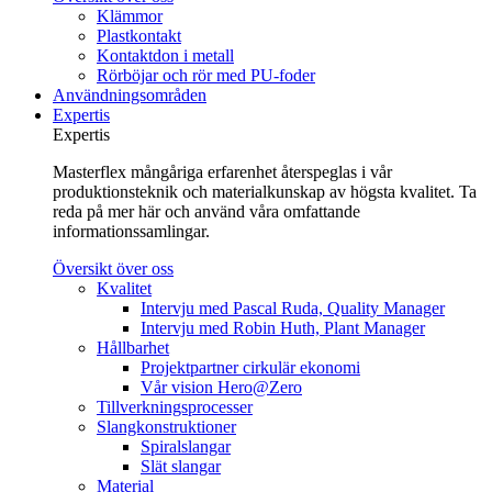
Klämmor
Plastkontakt
Kontaktdon i metall
Rörböjar och rör med PU-foder
Användningsområden
Expertis
Expertis
Masterflex mångåriga erfarenhet återspeglas i vår
produktionsteknik och materialkunskap av högsta kvalitet. Ta
reda på mer här och använd våra omfattande
informationssamlingar.
Översikt över oss
Kvalitet
Intervju med Pascal Ruda, Quality Manager
Intervju med Robin Huth, Plant Manager
Hållbarhet
Projektpartner cirkulär ekonomi
Vår vision Hero@Zero
Tillverkningsprocesser
Slangkonstruktioner
Spiralslangar
Slät slangar
Material