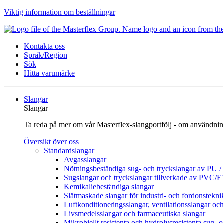
Viktig information om beställningar
Kontakta oss
Språk/Region
Sök
Hitta varumärke
Slangar
Slangar
Ta reda på mer om vår Masterflex-slangportfölj - om användnin
Översikt över oss
Standardslangar
Avgasslangar
Nötningsbeständiga sug- och tryckslangar av PU 
Sugslangar och tryckslangar tillverkade av PVC/
Kemikaliebeständiga slangar
Slätmaskade slangar för industri- och fordonstekni
Luftkonditioneringsslangar, ventilationsslangar och
Livsmedelsslangar och farmaceutiska slangar
Mikrobiellt resistenta och hydrolysresistenta sug- 