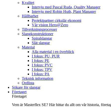
Kvalitet
Intervju med Pascal Ruda, Quality Manager
Intervju med Robin Huth, Plant Manager
Hållbarhet
Projektpartner cirkulär ekonomi
Vår vision Hero@Zero
Tillverkningsprocesser
Slangkonstruktioner
Spiralslangar
Slät slangar
Material
Alla material i en överblick
I fokus: PU, PUR
I fokus: PE
I fokus: PVC
I fokus: TPV
I fokus: PA
Teknisk information
Ordlista
Sökare för slangar
Företaget
Företaget
Vem är Masterflex SE? Här hittar du allt om vår historia, företage