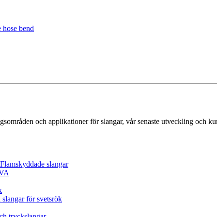
gsområden och applikationer för slangar, vår senaste utveckling och k
/ Flamskyddade slangar
EVA
k
 slangar för svetsrök
och tryckslangar