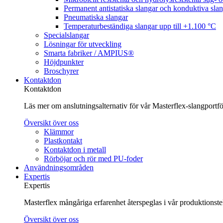
Permanent antistatiska slangar och konduktiva sla
Pneumatiska slangar
Temperaturbeständiga slangar upp till +1.100 °C
Specialslangar
Lösningar för utveckling
Smarta fabriker / AMPIUS®
Höjdpunkter
Broschyrer
Kontaktdon
Kontaktdon
Läs mer om anslutningsalternativ för vår Masterflex-slangportföl
Översikt över oss
Klämmor
Plastkontakt
Kontaktdon i metall
Rörböjar och rör med PU-foder
Användningsområden
Expertis
Expertis
Masterflex mångåriga erfarenhet återspeglas i vår produktionst
Översikt över oss