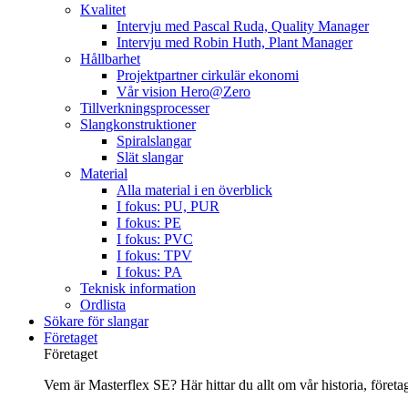
Kvalitet
Intervju med Pascal Ruda, Quality Manager
Intervju med Robin Huth, Plant Manager
Hållbarhet
Projektpartner cirkulär ekonomi
Vår vision Hero@Zero
Tillverkningsprocesser
Slangkonstruktioner
Spiralslangar
Slät slangar
Material
Alla material i en överblick
I fokus: PU, PUR
I fokus: PE
I fokus: PVC
I fokus: TPV
I fokus: PA
Teknisk information
Ordlista
Sökare för slangar
Företaget
Företaget
Vem är Masterflex SE? Här hittar du allt om vår historia, företage