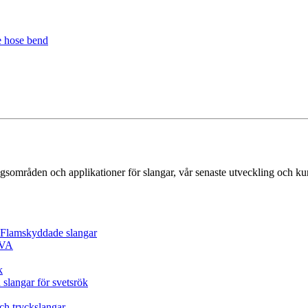
gsområden och applikationer för slangar, vår senaste utveckling och k
/ Flamskyddade slangar
EVA
k
 slangar för svetsrök
och tryckslangar