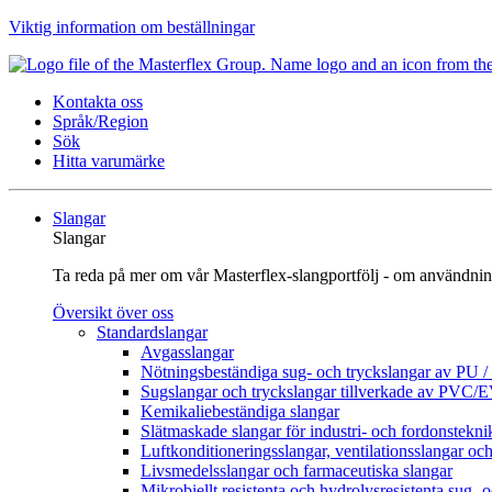
Viktig information om beställningar
Kontakta oss
Språk/Region
Sök
Hitta varumärke
Slangar
Slangar
Ta reda på mer om vår Masterflex-slangportfölj - om användnin
Översikt över oss
Standardslangar
Avgasslangar
Nötningsbeständiga sug- och tryckslangar av PU 
Sugslangar och tryckslangar tillverkade av PVC/
Kemikaliebeständiga slangar
Slätmaskade slangar för industri- och fordonstekni
Luftkonditioneringsslangar, ventilationsslangar och
Livsmedelsslangar och farmaceutiska slangar
Mikrobiellt resistenta och hydrolysresistenta sug- 