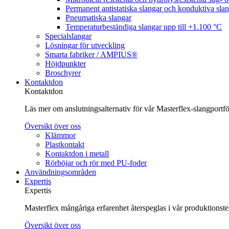
Permanent antistatiska slangar och konduktiva sla
Pneumatiska slangar
Temperaturbeständiga slangar upp till +1.100 °C
Specialslangar
Lösningar för utveckling
Smarta fabriker / AMPIUS®
Höjdpunkter
Broschyrer
Kontaktdon
Kontaktdon
Läs mer om anslutningsalternativ för vår Masterflex-slangportföl
Översikt över oss
Klämmor
Plastkontakt
Kontaktdon i metall
Rörböjar och rör med PU-foder
Användningsområden
Expertis
Expertis
Masterflex mångåriga erfarenhet återspeglas i vår produktionst
Översikt över oss